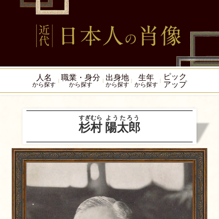
ピック
人名
職業・身分
出身地
生年
アップ
から探す
から探す
から探す
から探す
すぎむら
ようたろう
杉村
陽太郎