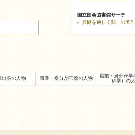
国立国会図書館サーチ
典拠を通して関一の著
職業・身分が学
県出身の人物
職業・身分が官僚の人物
科学）の