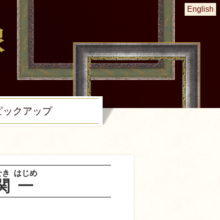
English
ピック
アップ
せき
はじめ
関
一