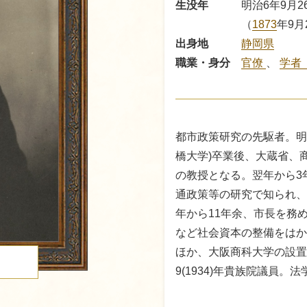
生没年
明治6年9月2
（
1873
年9月
出身地
静岡県
職業・身分
官僚
、
学者
都市政策研究の先駆者。明治2
橋大学)卒業後、大蔵省、
の教授となる。翌年から3
通政策等の研究で知られ、大
年から11年余、市長を務
など社会資本の整備をはか
ほか、大阪商科大学の設置
る
9(1934)年貴族院議員。