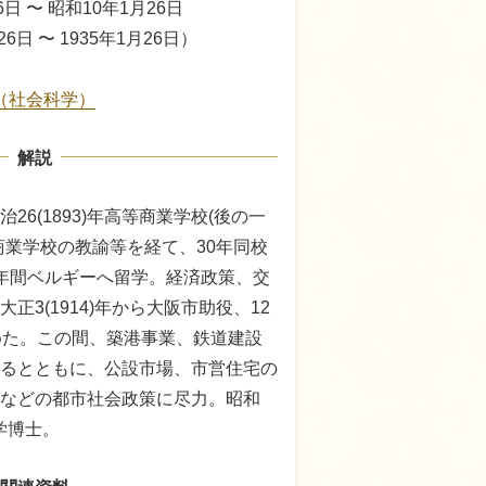
6日 〜 昭和10年1月26日
26日 〜 1935年1月26日）
（社会科学）
解説
6(1893)年高等商業学校(後の一
商業学校の教諭等を経て、30年同校
年間ベルギーへ留学。経済政策、交
正3(1914)年から大阪市助役、12
めた。この間、築港事業、鉄道建設
るとともに、公設市場、市営住宅の
などの都市社会政策に尽力。昭和
法学博士。