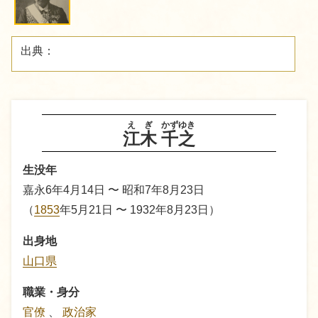
出典：
えぎ
かずゆき
江木
千之
生没年
嘉永6年4月14日 〜 昭和7年8月23日
（
1853
年5月21日 〜 1932年8月23日）
出身地
山口県
職業・身分
官僚
、
政治家