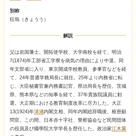
別称
狂塢（きょうう）
解説
父は岩国藩士。開拓使学校、大学南校を経て、明治
7(1874)年工部省工学寮を病気の理由により中退。同
年文部省に入り、東京開成学校教員、参事官などを経
て、24年普通学務局長に就任。25年より内務省に転
じ、大臣秘書官兼内務書記官、県治局長を歴任。茨城
県、熊本県などの知事を経て、37年貴族院議員に勅
選。大正期における教育制度改革に尽力した。大正
13(1924)年
清浦
内閣文相、同年内閣総辞職後、枢密顧
問官。この間、日本赤十字社、警察協会など民間団体
の役員及び國學院大学学長を歴任した。政治家
江木翼