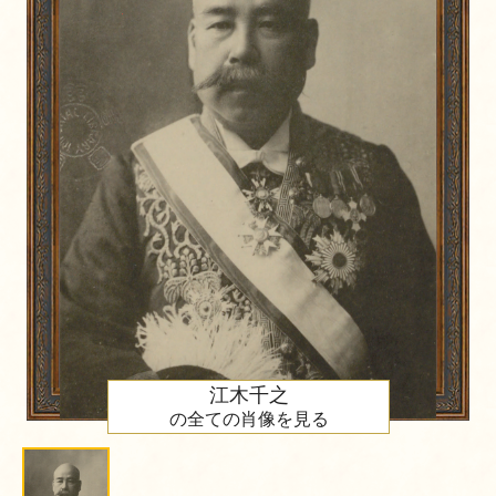
江木千之
の全ての肖像を見る