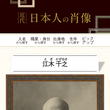
ピック
人名
職業・身分
出身地
生年
アップ
から探す
から探す
から探す
から探す
えぎ
かずゆき
江木
千之