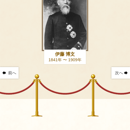
伊藤 博文
1841年 〜 1909年
前へ
次へ