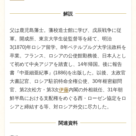
解説
父は鹿児島藩士。藩校造士館に学び、戊辰戦争に従
軍。開成所、東京大学生徒監督等を経て、明治
3(1870)年ロシア留学。8年ペテルブルグ大学法政科を
卒業。フランス、ロシアの公使館勤務後、日本人とし
て初めて中央アジアを踏査し、14年帰国。後に報告
書『中亜細亜紀事』(1886)を出版した。以後、太政官
大書記官、ロシア駐箚特命全権公使、30年枢密顧問
官、第2次松方・第3次
伊藤
内閣の外相就任、31年朝
鮮半島における支配権をめぐる西・ローゼン協定をロ
シアと締結する等、対ロシア外交に尽力した。
関連資料