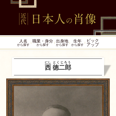
ピック
人名
職業・身分
出身地
生年
アップ
から探す
から探す
から探す
から探す
にし
とくじろう
西
徳二郎