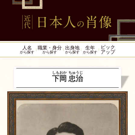
ピック
人名
職業・身分
出身地
生年
アップ
から探す
から探す
から探す
から探す
しもおか
ちゅうじ
下岡
忠治