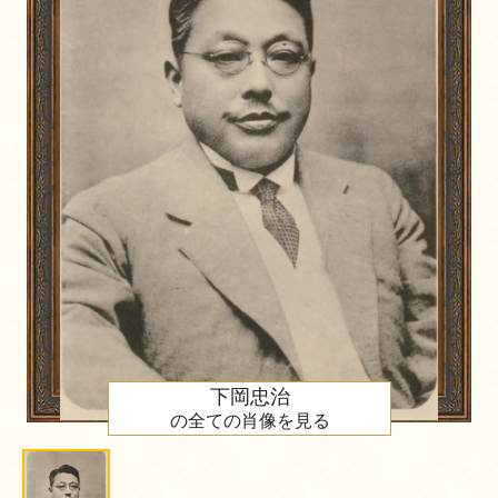
下岡忠治
の全ての肖像を見る