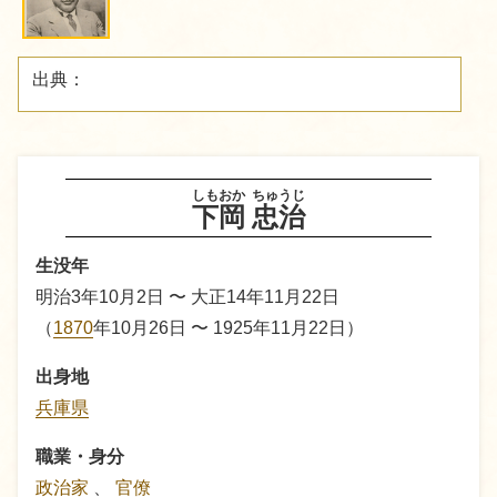
出典：
しもおか
ちゅうじ
下岡
忠治
生没年
明治3年10月2日 〜 大正14年11月22日
（
1870
年10月26日 〜 1925年11月22日）
出身地
兵庫県
職業・身分
政治家
、
官僚