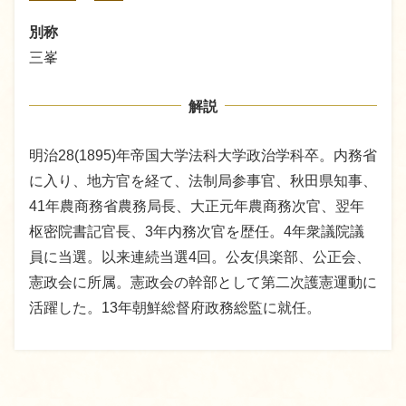
別称
三峯
解説
明治28(1895)年帝国大学法科大学政治学科卒。内務省
に入り、地方官を経て、法制局参事官、秋田県知事、
41年農商務省農務局長、大正元年農商務次官、翌年
枢密院書記官長、3年内務次官を歴任。4年衆議院議
員に当選。以来連続当選4回。公友倶楽部、公正会、
憲政会に所属。憲政会の幹部として第二次護憲運動に
活躍した。13年朝鮮総督府政務総監に就任。