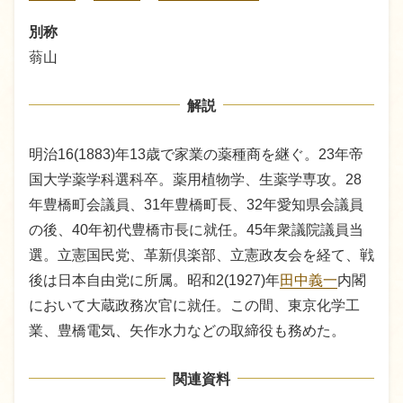
別称
蓊山
解説
明治16(1883)年13歳で家業の薬種商を継ぐ。23年帝
国大学薬学科選科卒。薬用植物学、生薬学専攻。28
年豊橋町会議員、31年豊橋町長、32年愛知県会議員
の後、40年初代豊橋市長に就任。45年衆議院議員当
選。立憲国民党、革新倶楽部、立憲政友会を経て、戦
後は日本自由党に所属。昭和2(1927)年
田中義一
内閣
において大蔵政務次官に就任。この間、東京化学工
業、豊橋電気、矢作水力などの取締役も務めた。
関連資料