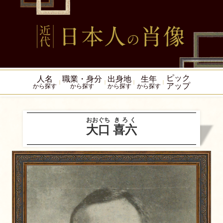
ピック
人名
職業・身分
出身地
生年
アップ
から探す
から探す
から探す
から探す
おおぐち
きろく
大口
喜六