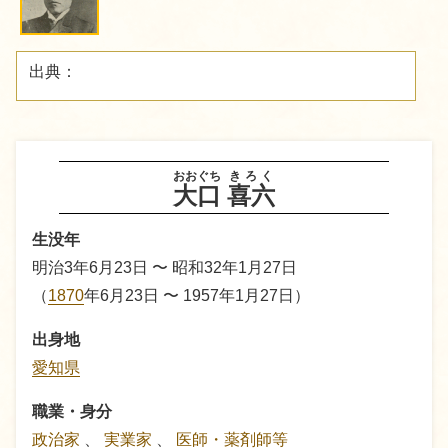
出典：
おおぐち
きろく
大口
喜六
生没年
明治3年6月23日 〜 昭和32年1月27日
（
1870
年6月23日 〜 1957年1月27日）
出身地
愛知県
職業・身分
政治家
、
実業家
、
医師・薬剤師等