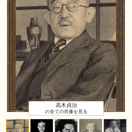
高木貞治
の全ての肖像を見る