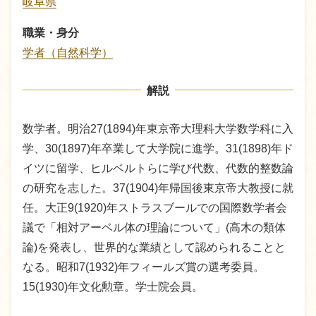
岐阜県
職業・身分
学者（自然科学）
解説
数学者。明治27(1894)年東京帝大理科大学数学科に入
学、30(1897)年卒業して大学院に進学。31(1898)年ド
イツに留学、ヒルベルトらに学び代数、代数的整数論
の研究を志した。37(1904)年帰国後東京帝大教授に就
任。大正9(1920)年ストラスブールでの国際数学者会
議で「相対アーベル体の理論について」(高木の類体
論)を発表し、世界的な業績として認められることと
なる。昭和7(1932)年フィールズ賞の選考委員。
15(1930)年文化勲章。学士院会員。