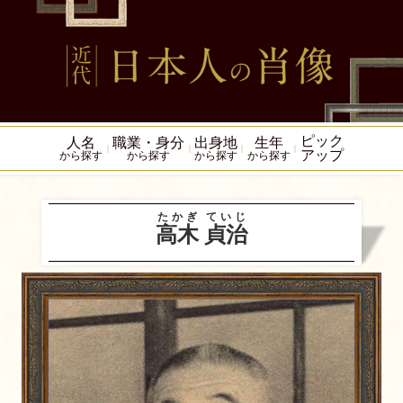
ピック
人名
職業・身分
出身地
生年
アップ
から探す
から探す
から探す
から探す
たかぎ
ていじ
高木
貞治