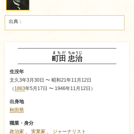
出典：
まちだ
ちゅうじ
町田
忠治
生没年
文久3年3月30日 〜 昭和21年11月12日
（
1863
年5月17日 〜 1946年11月12日）
出身地
秋田県
職業・身分
政治家
、
実業家
、
ジャーナリスト