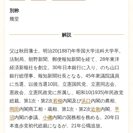
別称
幾堂
解説
父は秋田藩士。明治20(1887)年帝国大学法科大学卒。
法制局、朝野新聞、郵便報知新聞を経て、28年東洋
経済新報社を創立。30年日本銀行に入り、のち山口
銀行総理事、報知新聞社長となる。45年衆議院議員
に当選、以後当選10回。立憲国民党、立憲同志会、
憲政会、立憲民政党に所属し、昭和10(1935)年民政党
総裁。第1次・第2次
若槻
内閣及び
浜口
内閣の農相、
岡田
内閣商工相・蔵相、第1次・第2次
近衛
内閣、
平
沼
内閣の参議、
小磯
内閣の国務相を務める。20年日
本進歩党初代総裁になるが、21年公職追放。