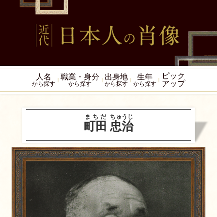
ピック
人名
職業・身分
出身地
生年
アップ
から探す
から探す
から探す
から探す
まちだ
ちゅうじ
町田
忠治