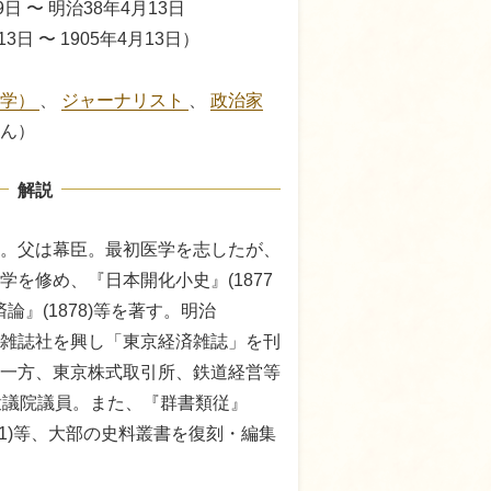
9日 〜 明治38年4月13日
13日 〜 1905年4月13日）
科学）
、
ジャーナリスト
、
政治家
ん）
解説
。父は幕臣。最初医学を志したが、
を修め、『日本開化小史』(1877
論』(1878)等を著す。明治
年経済雑誌社を興し「東京経済雑誌」を刊
一方、東京株式取引所、鉄道経営等
衆議院議員。また、『群書類従』
1901)等、大部の史料叢書を復刻・編集