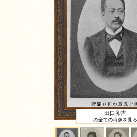
田口卯吉
の全ての肖像を見