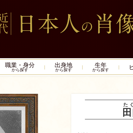
職業・身分
出身地
生年
から探す
から探す
から探す
た
田