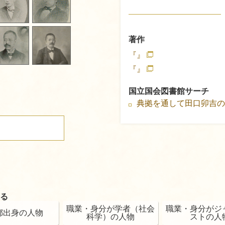
著作
『』
『』
国立国会図書館サーチ
典拠を通して田口卯吉
る
職業・身分が学者（社会
職業・身分がジ
都出身の人物
科学）の人物
ストの人