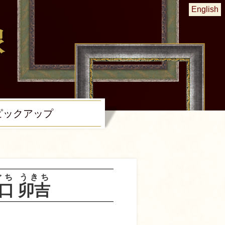
English
ピック
アップ
ぐち
うきち
口
卯吉