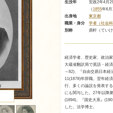
生没年
安政2年4月2
（
1855
年6月
出身地
東京都
職業・身分
学者（社会
別称
鼎軒（ていけ
経済学者、歴史家、政治家
大蔵省翻訳局で英語・経済学
～82)、『自由交易日本経済
11(1878)年辞職。翌
行、多くの論説を発表する
にも関与した。27年以降
る
(1894)、『国史大系』(
した。法学博士。