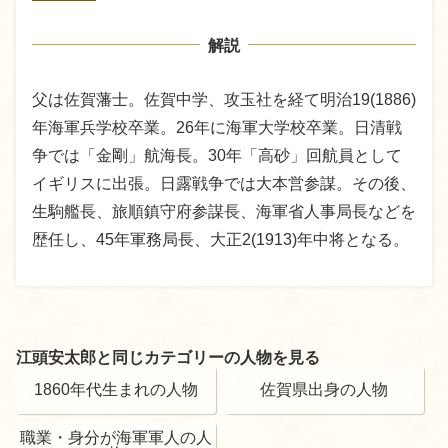
解説
父は佐賀藩士。佐賀中学、攻玉社を経て明治19(1886)
年海軍兵学校卒業。26年に海軍大学校卒業。日清戦
争では「金剛」航海長。30年「高砂」回航員として
イギリスに出張。日露戦争では大本営参謀。その後、
生駒艦長、旅順鎮守府参謀長、海軍省人事局長などを
歴任し、45年軍務局長、大正2(1913)年中将となる。
江頭安太郎と同じカテゴリーの人物を見る
1860年代生まれの人物
佐賀県出身の人物
職業・身分が海軍軍人の人