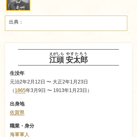
出典：
えがしら
やすたろう
江頭
安太郎
生没年
元治2年2月12日 〜 大正2年1月23日
（
1865
年3月9日 〜 1913年1月23日）
出身地
佐賀県
職業・身分
海軍軍人