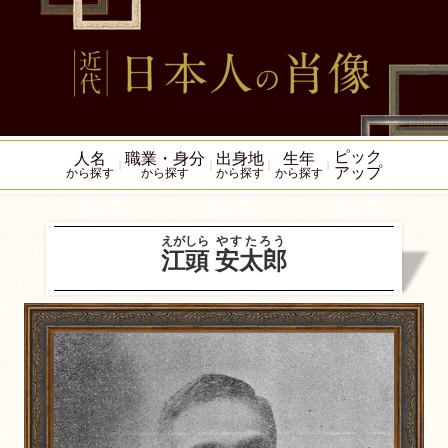
ピック
人名
職業・身分
出身地
生年
アップ
から探す
から探す
から探す
から探す
えがしら
やすたろう
江頭
安太郎