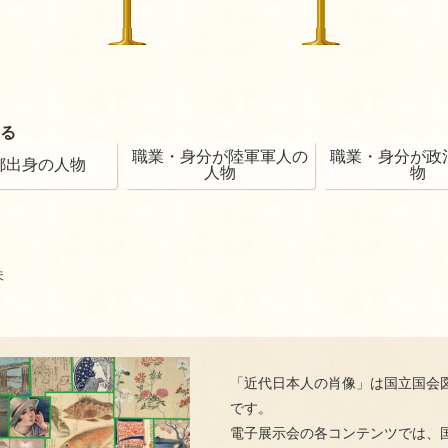
る
職業・身分が陸軍軍人の
職業・身分が政
都出身の人物
人物
物
夫
「近代日本人の肖像」は国立国会
です。
電子展示会の各コンテンツでは、