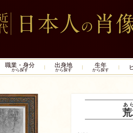
職業・身分
出身地
生年
から探す
から探す
から探す
あ
荒