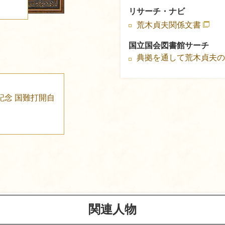
リサーチ・ナビ
る
荒木貞夫関係文書
国立国会図書館サーチ
典拠を通して荒木貞夫
記念 国難打開自
関連人物