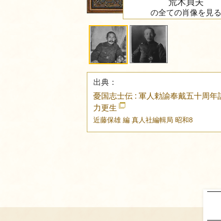
荒木貞夫
の全ての肖像を見
出典：
憂国志士伝 : 軍人勅諭奉戴五十周年
力更生
近藤保雄 編
真人社編輯局
昭和8