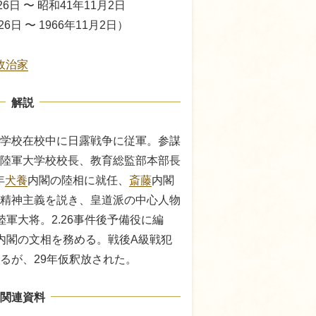
6日 〜 昭和41年11月2日
26日 〜 1966年11月2日）
政治家
解説
学校在校中に日露戦争に従軍。参謀
陸軍大学校校長、教育総監部本部長
年
犬養
内閣の陸相に就任、
斎藤
内閣
精神主義を説き、皇道派の中心人物
軍大将。2.26事件後予備役に編
内閣の文相を務める。戦後A級戦犯
るが、29年仮釈放された。
関連資料