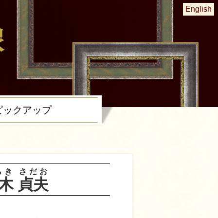
English
ピック
アップ
らき
さだお
木
貞夫