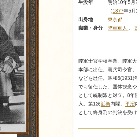
生没年
明治10年5月2
（
1877
年5月
出身地
東京都
職業・身分
陸軍軍人
、
陸軍士官学校卒業。陸軍大
本部に出仕。憲兵司令官、
などを歴任。昭和6(1931)
でも留任した。国体観念や
として統制派と対立。8年陸
入。第1次
近衛
内閣、
平沼
として終身刑の判決を受け