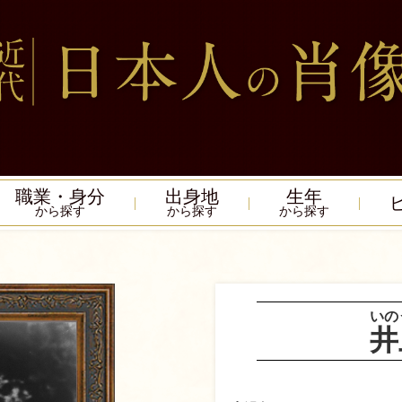
職業・身分
出身地
生年
から探す
から探す
から探す
いの
井