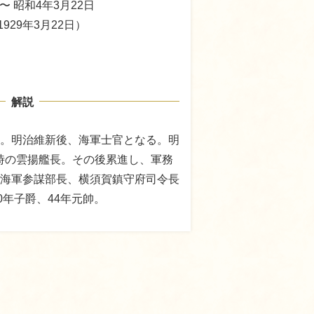
 〜 昭和4年3月22日
1929年3月22日）
解説
。明治維新後、海軍士官となる。明
件の時の雲揚艦長。その後累進し、軍務
海軍参謀部長、横須賀鎮守府司令長
0年子爵、44年元帥。