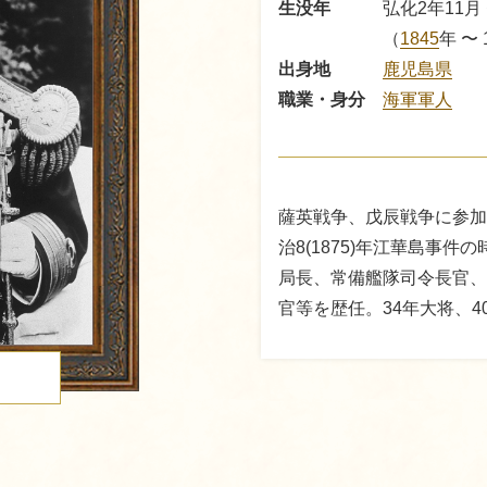
生没年
弘化2年11月
（
1845
年
〜 
出身地
鹿児島県
職業・身分
海軍軍人
薩英戦争、戊辰戦争に参加
治8(1875)年江華島事
局長、常備艦隊司令長官、
官等を歴任。34年大将、4
る