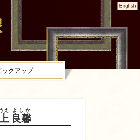
English
ピック
アップ
うえ
よしか
上
良馨