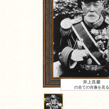
井上良馨
の全ての肖像を見