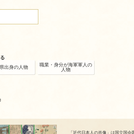
る
職業・身分が海軍軍人の
県出身の人物
人物
馨
「近代日本人の肖像」は国立国会