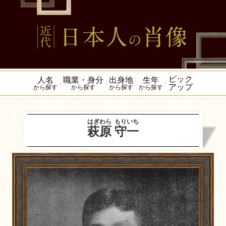
ピック
人名
職業・身分
出身地
生年
アップ
から探す
から探す
から探す
から探す
はぎわら
もりいち
萩原
守一