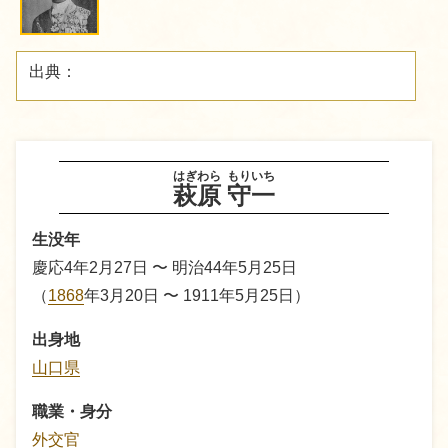
出典：
はぎわら
もりいち
萩原
守一
生没年
慶応4年2月27日 〜 明治44年5月25日
（
1868
年3月20日 〜 1911年5月25日）
出身地
山口県
職業・身分
外交官