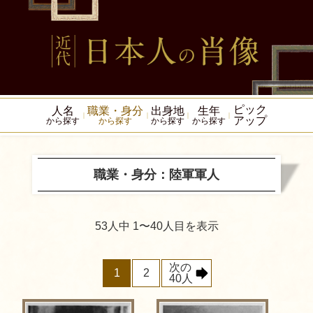
ピック
人名
職業・身分
出身地
生年
アップ
から探す
から探す
から探す
から探す
職業・身分：陸軍軍人
53人中 1〜40人目を表示
次の
1
2
40人