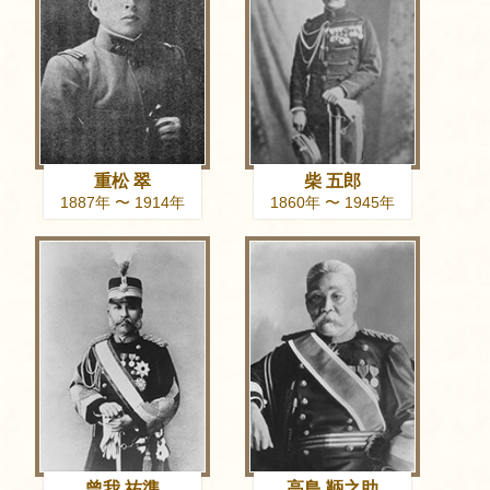
重松 翠
柴 五郎
1887年 〜 1914年
1860年 〜 1945年
曾我 祐準
高島 鞆之助