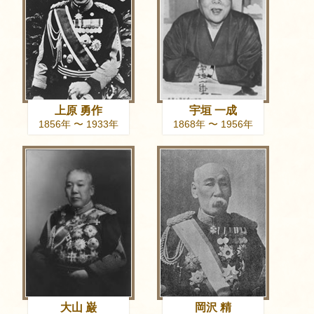
上原 勇作
宇垣 一成
1856年 〜 1933年
1868年 〜 1956年
大山 巌
岡沢 精