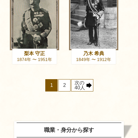
梨本 守正
乃木 希典
1874年 〜 1951年
1849年 〜 1912年
次の
1
2
40人
職業・身分から探す