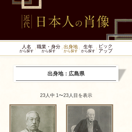
ピック
人名
職業・身分
出身地
生年
アップ
から探す
から探す
から探す
から探す
出身地：広島県
23人中 1〜23人目を表示