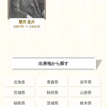
望月 圭介
1867年 〜 1941年
出身地から探す
北海道
青森県
岩手県
宮城県
秋田県
山形県
福島県
茨城県
栃木県