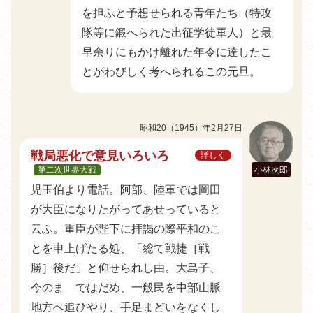
を担ふと予想せられる青年たち（特攻
隊等に鍛へられた出征学徒軍人）と最
早余りにもかけ離れた年令に達したこ
とがわびしく考へられるこの元旦。
昭和20（1945）年2月27日
戦局悪化で意見いろいろ
詳しく
第二次世界大戦
小林次郎
児玉伯より電話。阿部、陸軍では岡田
が大臣になりたがってあせっていると
云ふ。重臣が陛下に拝謁の際平和のこ
とを申上げたる処、「総て戦捷［戦
勝］後だ」と仰せられし由。大島子、
今のまゝではだめ、一般民を中部山脈
地方へ追ひやり、手足まどいをなくし