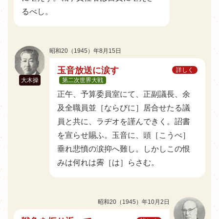
るべし。
昭和20（1945）年8月15日
玉音放送に涙す
詳しく
大木操
第二次世界大戦
正午、予算委員室にて、正副議長、余
及全職員並［ならびに］居合せたる議
員と共に、ラヂオを謹んできく。詔書
を宣らせ賜ふ。玉音に、頭［こうべ］
垂れ悲憤の涙抑へ難し。しかしこの恨
みは何れは霽［は］らさむ。
昭和20（1945）年10月2日