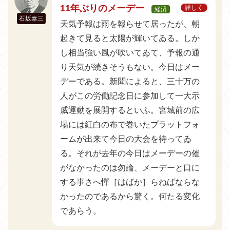
11年ぶりのメーデー
詳しく
経済
石坂泰三
天気予報は雨を報らせて居ったが、朝
起きて見ると太陽が輝いてゐる。しか
し相当強い風が吹いてゐて、予報の通
り天気が続きそうもない。今日はメー
デーである。新聞によると、三十万の
人がこの労働記念日に参加して一大示
威運動を展開するといふ。宮城前の広
場には紅白の布で巻いたプラットフォ
ームが出来て今日の大会を待ってゐ
る。それが去年の今日はメーデーの催
がなかったのは勿論、メーデーと口に
する事さへ憚［はばか］らねばならな
かったのであるから驚く。何たる変化
であらう。