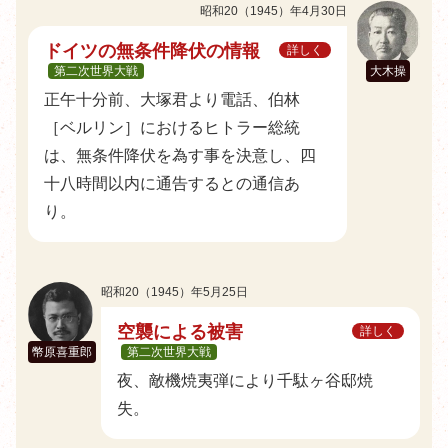
昭和20（1945）年4月30日
ドイツの無条件降伏の情報
詳しく
第二次世界大戦
大木操
正午十分前、大塚君より電話、伯林
［ベルリン］におけるヒトラー総統
は、無条件降伏を為す事を決意し、四
十八時間以内に通告するとの通信あ
り。
昭和20（1945）年5月25日
空襲による被害
詳しく
幣原喜重郎
第二次世界大戦
夜、敵機焼夷弾により千駄ヶ谷邸焼
失。