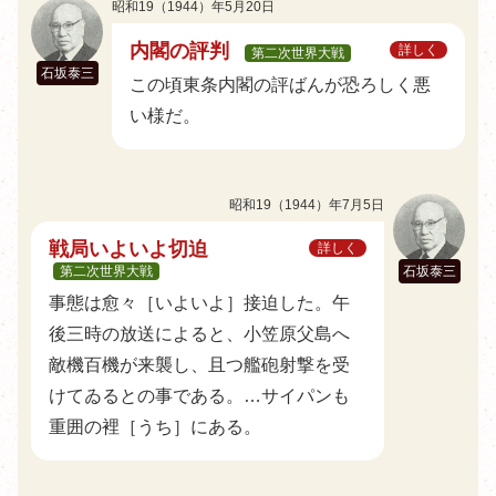
昭和19（1944）年5月20日
内閣の評判
詳しく
第二次世界大戦
石坂泰三
この頃東条内閣の評ばんが恐ろしく悪
い様だ。
昭和19（1944）年7月5日
戦局いよいよ切迫
詳しく
第二次世界大戦
石坂泰三
事態は愈々［いよいよ］接迫した。午
後三時の放送によると、小笠原父島へ
敵機百機が来襲し、且つ艦砲射撃を受
けてゐるとの事である。…サイパンも
重囲の裡［うち］にある。