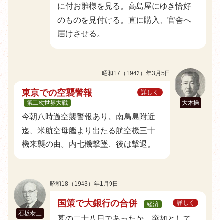
に付お雛様を見る。高島屋にゆき恰好
のものを見付ける。直に購入、官舎へ
届けさせる。
昭和17（1942）年3月5日
東京での空襲警報
詳しく
第二次世界大戦
大木操
今朝八時過空襲警報あり。南鳥島附近
迄、米航空母艦より出たる航空機三十
機来襲の由。内七機撃墜、後は撃退。
昭和18（1943）年1月9日
国策で大銀行の合併
詳しく
経済
石坂泰三
暮の二十八日であったか、突如として