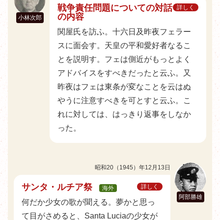
戦争責任問題についての対話
詳しく
の内容
小林次郎
関屋氏を訪ふ。十六日及昨夜フェラー
スに面会す。天皇の平和愛好者なるこ
とを説明す。フェは側近がもっとよく
アドバイスをすべきだったと云ふ。又
昨夜はフェは東条が変なことを云はぬ
やうに注意すべきを可とすと云ふ。こ
れに対しては、はっきり返事をしなか
った。
昭和20（1945）年12月13日
サンタ・ルチア祭
詳しく
海外
阿部勝雄
何だか少女の歌が聞える。夢かと思っ
て目がさめると、Santa Luciaの少女が