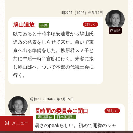
昭和21（1946）年5月4日
鳩山追放
詳しく
事件
芦田均
臥てゐると十時半頃安達君から鳩山氏
追放の発表をしらせて来た。急いで東
京へ出る準備をした。柳原君スミ子と
共に午后一時半官邸に行く。来客に接
し鳩山邸へ。ついで本部の代議士会に
行く。
昭和21（1946）年7月15日
長時間の委員会に閉口
詳しく
芦田均
帝国議会
日本国憲法
メニュー
暑さのpeakらしい。初めて開襟のシャ