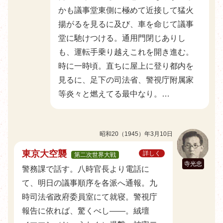
かも議事堂東側に極めて近接して猛火
揚がるを見るに及び、車を命じて議事
堂に馳けつける。通用門閉じありし
も、運転手乗り越えこれを開き進む。
時に一時頃。直ちに屋上に登り都内を
見るに、足下の司法省、警視庁附属家
等炎々と燃えてる最中なり。…
昭和20（1945）年3月10日
東京大空襲
詳しく
第二次世界大戦
寺光忠
警務課で話す。八時官長より電話に
て、明日の議事順序を各派へ通報。九
時司法省政府委員室にて就寝。警視庁
報告に依れば、驚くべし――。絨壇