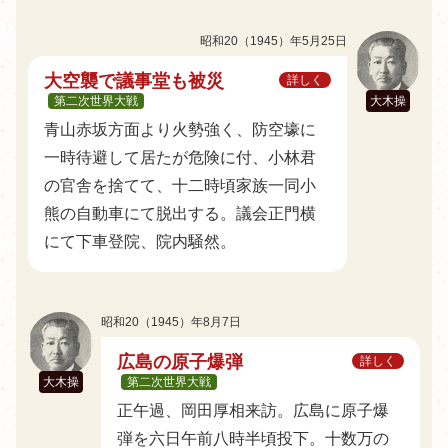
昭和20（1945）年5月25日
大空襲で議事堂も被災
詳しく
第二次世界大戦
大木操
青山赤坂方面より火勢強く、防空壕に
一時待避して居たが危険に付、小林君
の官舎を捨てて、十二時頃家族一同小
熊の自動車にて脱出する。議会正門横
にて下車登院、院内騒然。
昭和20（1945）年8月7日
広島の原子爆弾
詳しく
大木操
第二次世界大戦
正午過、岡田厚相来訪。広島に原子爆
弾を六日午前八時半頃投下。十数万の