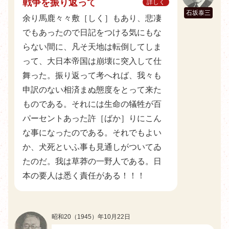
戦争を振り返って
詳しく
石坂泰三
余り馬鹿々々敷［しく］もあり、悲凄
でもあったので日記をつける気にもな
らない間に、凡そ天地は転倒してしま
って、大日本帝国は崩壊に突入して仕
舞った。振り返って考へれば、我々も
申訳のない相済まぬ態度をとって来た
ものである。それには生命の犠牲が百
パーセントあった許［ばか］りにこん
な事になったのである。それでもよい
か、犬死といふ事も見通しがついてゐ
たのだ。我は草莽の一野人である。日
本の要人は悉く責任がある！！！
昭和20（1945）年10月22日