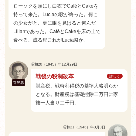
ローソクを頭にし白衣でCaféとCakeを
持って来た。Luciaの歌が終った。何こ
の少女がと、更に眼を見はると何んだ
Lillanであった。CaféとCakeを床の上で
食べる、成る程これがLucia祭か。
昭和20（1945）年12月29日
戦後の税制改革
詳しく
寺光忠
財産税、戦時利得税の基準大略明らか
となる。財産税は基礎控除二万円に家
族一人当り二千円。
昭和21（1946）年3月3日