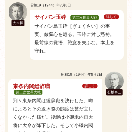
昭和19（1944）年7月8日
サイパン玉砕
詳しく
第二次世界大戦
大木操
サイパン島玉砕［ぎょくさい］の事
実、敵愾心を煽る。玉砕に対し黙祷。
最前線の覚悟、戦意を失ふな。本土を
守れ。
昭和19（1944）年8月2日
東条内閣総辞職
詳しく
第二次世界大戦
石坂泰三
到々東条内閣は総辞職を決行した。噂
によるとその退き際の態度は甚だ宜し
くなかった様だ。後継は小磯米内両大
将に大命が降下した。そして小磯内閣