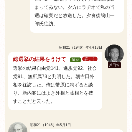
まってゐない。夕方にラヂオで私の当
選は確実だと放送した。夕食後鳩山一
郎氏往訪。
昭和21（1946）年4月13日
総選挙の結果をうけて
詳しく
選挙
芦田均
選挙の結果自由党141、進歩党92、社会
党91、無所属78と判明した。朝吉田外
相を往訪した。俺は幣原に殉ずると談
り、新内閣にはよき外相と蔵相とを捜
すことだと云った。
昭和21（1946）年5月1日