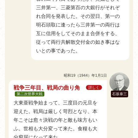
三井第一、三菱第百の大銀行がそれぞ
れ合同を発表した。その翌日、第一の
明石頭取に逢ったら三井第一の両行は
互に信用をしてそのまま合併をする、
従って両行共解散交付金の如き事はな
いとの事であった。
昭和19（1944）年1月1日
戦争三年目、戦局の曲り角
詳しく
第二次世界大戦
石坂泰三
大東亜戦争始まって、三度目の元旦を
迎えた。戦局は厳しく苛烈となり、本
年こそは愈々決戦の年と敵も味方もい
ふ。世相も大分変って来た。食糧も大
分窮屈になって来た。