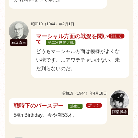
昭和19（1944）年2月1日
マーシャル方面の戦況を聞い
詳しく
て
石坂泰三
第二次世界大戦
どうもマーシャル方面は模様がよくな
い様です。…アワテチャいけない、未
だ判らないのだ。
昭和19（1944）年4月18日
戦時下のバースデー
詳しく
誕生日
阿部勝雄
54th Birthday、今や満53才。