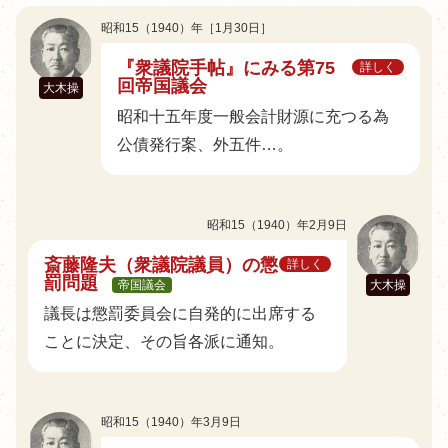
1941年10月18日
東条内閣成立
昭和15（1940）年［1月30日］
1941年12月8日
太平洋戦争（米英に宣戦布告）
1944年7月18日
東条内閣総辞職
『衆議院手帖』にみる第75
詳しく
1945年5月7日
ドイツ、無条件降伏
回帝国議会
大木操
1945年8月6日
広島に原子爆弾投下
昭和十五年度一般会計財源に充つる為
1945年8月8日
ソ連、対日宣戦布告
1945年8月9日
長崎に原子爆弾投下
公債発行案、外五件…。
1945年8月14日
ポツダム宣言受諾
1945年8月15日
終戦
1945年9月2日
降伏文書調印
昭和15（1940）年2月9日
1946年1月4日
GHQ、軍国主義者の公職追放を指令
1946年4月10日
第22回衆議院議員総選挙（大日本帝国憲法下最後
斎藤隆夫（衆議院議員）の懲
詳しく
の選挙）
罰問題
帝国議会
大木操
1946年5月3日
極東国際軍事裁判始まる
1946年11月3日
日本国憲法公布
議長は懲罰委員会に自発的に出席する
1947年5月3日
日本国憲法施行
ことに決定、その旨各派に通知。
1949年7月5日
下山事件
昭和15（1940）年3月9日