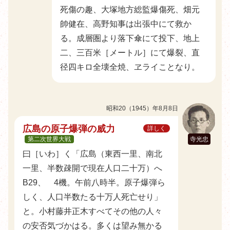
死傷の趣、大塚地方総監爆傷死、畑元
帥健在、高野知事は出張中にて救か
る。成層圏より落下傘にて投下、地上
二、三百米［メートル］にて爆裂、直
径四キロ全壊全焼、ヱライことなり。
昭和20（1945）年8月8日
広島の原子爆弾の威力
詳しく
第二次世界大戦
寺光忠
曰［いわ］く「広島（東西一里、南北
一里、半数疎開で現在人口二十万）へ
B29、 4機。午前八時半。原子爆弾ら
しく、人口半数たる十万人死亡せり」
と。小村藤井正木すべてその他の人々
の安否気づかはる。多くは望み無かる