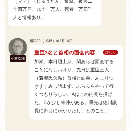
［ママ］（じゅうたん）爆撃。被害二
十四万戸、九十一万人。死者一万四千
人と情報あり。
昭和20（1945）年3月14日
重臣3名と首相の面会内容
詳しく
小林次郎
加瀬、本日辺上京、閑あらば面会する
ことになしおけり。先日は重臣三人
（若槻氏欠席）首相と面会、あまりつ
きすすみし話出ず、ふらふらやって行
くつもりらしい。Aはこの内閣を投げ
た。Bが少し未練がある。重光は徳川議
長に御目にかかりたし、とのこと。