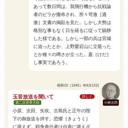
あって数日間は、我飛行機から抗戦論
者のビラが撒布され、所々苛激［過
激］文書の掲貼を見た。しかし大勢は
格別な事もなく日を経るに従って鎮静
した様である。しかし一部の兵は宮城
に迫ったとか、上野愛宕山に立籠った
とか種々の噂さが立った。蓋［けだ］
し事実であろう。
昭和20（1945）年8月15日
玉音放送を聞いて
詳しく
第二次世界大戦
小林次郎
小原、次田、矢吹、古島氏と正午の陛
下の御放送を拝す。恐懼［きょうく］
に堪えず。戦争責任者は自責に堪えざ