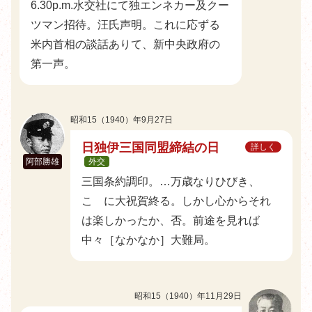
6.30p.m.水交社にて独エンネカー及クー
ツマン招待。汪氏声明。これに応ずる
米内首相の談話ありて、新中央政府の
第一声。
昭和15（1940）年9月27日
日独伊三国同盟締結の日
詳しく
阿部勝雄
外交
三国条約調印。…万歳なりひびき、
こゝに大祝賀終る。しかし心からそれ
は楽しかったか、否。前途を見れば
中々［なかなか］大難局。
昭和15（1940）年11月29日