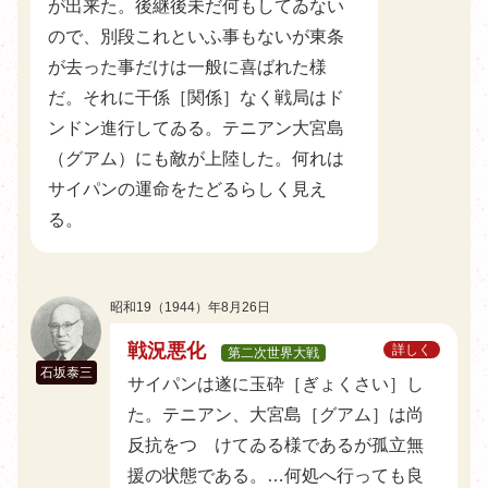
が出来た。後継後未だ何もしてゐない
ので、別段これといふ事もないが東条
が去った事だけは一般に喜ばれた様
だ。それに干係［関係］なく戦局はド
ンドン進行してゐる。テニアン大宮島
（グアム）にも敵が上陸した。何れは
サイパンの運命をたどるらしく見え
る。
昭和19（1944）年8月26日
戦況悪化
詳しく
第二次世界大戦
石坂泰三
サイパンは遂に玉砕［ぎょくさい］し
た。テニアン、大宮島［グアム］は尚
反抗をつゞけてゐる様であるが孤立無
援の状態である。…何処へ行っても良