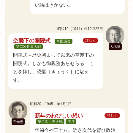
い話はきかない。
昭和19（1944）年12月26日
空襲下の開院式
詳しく
帝国議会
第二次世界大戦
大木操
開院式－歴史初まって以来の空襲下の
開院式。しかも御親臨あらせらるゝこ
とを拝し、恐懼［きょうく］に堪え
ず。
昭和20（1945）年1月1日
新年のわびしい想い
詳しく
寺光忠
第二次世界大戦
正月
年歯今や三十八。近き次代を背ひ政治