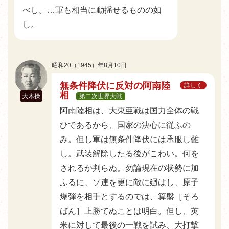
べし。…軍も相当に動揺せるものの如
し。
昭和20（1945）年8月10日
無条件降伏に反対の阿南陸
詳しく
相
大木操
第二次世界大戦
阿南陸相は、大東亜戦は国力全体の戦
ひであるから、国家の決心に従ふの
み。但し軍は無条件降伏には承服し難
し。武装解除したる後がこわい。何を
されるか判らぬ。勿論現在の状勢に加
ふるに、ソ連を更に敵に廻はし、原子
爆弾を相手とするのでは、算盤［そろ
ばん］上勝てぬことは明白。但し、英
米に対して最後の一戦を試み、大打撃