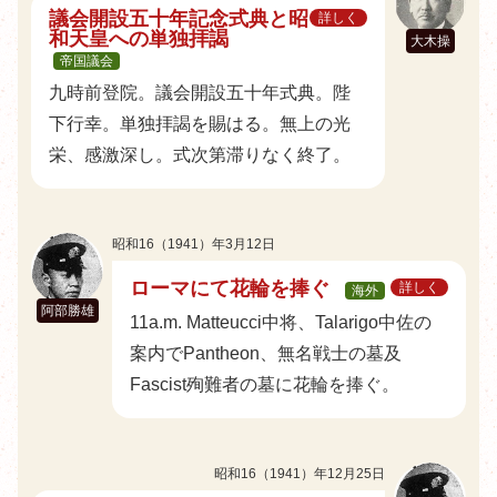
議会開設五十年記念式典と昭
詳しく
和天皇への単独拝謁
大木操
帝国議会
九時前登院。議会開設五十年式典。陛
下行幸。単独拝謁を賜はる。無上の光
栄、感激深し。式次第滞りなく終了。
昭和16（1941）年3月12日
ローマにて花輪を捧ぐ
詳しく
海外
阿部勝雄
11a.m. Matteucci中将、Talarigo中佐の
案内でPantheon、無名戦士の墓及
Fascist殉難者の墓に花輪を捧ぐ。
昭和16（1941）年12月25日