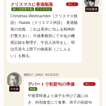
クリスマスに香港陥落
詳しく
第二次世界大戦
クリスマス
阿部勝雄
Christmas-Weihnachten［クリスマス独
語］-Natale［クリスマス伊語］. 香港陥
落の吉報、これは英米に与ふる精神的
打撃大きい。午後事務所にて今迄の機
密記録を整理す。午后入浴等をし、明
治天皇今上陛下の御真影［ごしんえ
い］を飾る。
昭和17（1942）年2月22日
デパートで初節句の準備
詳しく
大木操
娯楽
午後零時過より淑子を伴ひ三越にゆ
き、特別食堂にて食事。祥子の初節句