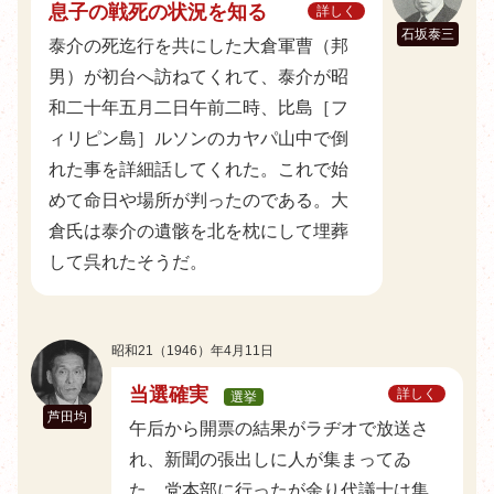
息子の戦死の状況を知る
詳しく
石坂泰三
泰介の死迄行を共にした大倉軍曹（邦
男）が初台へ訪ねてくれて、泰介が昭
和二十年五月二日午前二時、比島［フ
ィリピン島］ルソンのカヤパ山中で倒
れた事を詳細話してくれた。これで始
めて命日や場所が判ったのである。大
倉氏は泰介の遺骸を北を枕にして埋葬
して呉れたそうだ。
昭和21（1946）年4月11日
当選確実
詳しく
選挙
芦田均
午后から開票の結果がラヂオで放送さ
れ、新聞の張出しに人が集まってゐ
た。党本部に行ったが余り代議士は集