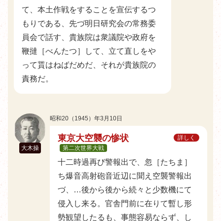
て、本土作戦をすることを宣伝するつ
もりである、先づ明日研究会の常務委
員会で話す、貴族院は衆議院や政府を
鞭撻［べんたつ］して、立て直しをや
って貰はねばだめだ、それが貴族院の
責務だ。
昭和20（1945）年3月10日
東京大空襲の惨状
詳しく
大木操
第二次世界大戦
十二時過再び警報出で、忽［たちま］
ち爆音高射砲音近辺に聞え空襲警報出
づ、…後から後から続々と少数機にて
侵入し来る。官舎門前に在りて暫し形
勢観望したるも、事態容易ならず、し