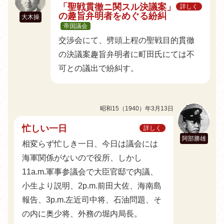
「聖戦貫徹ニ関スル決議案」
詳しく
の趣旨弁明者をめぐる紛糾
大木操
帝国議会
交渉会にて、劈頭上程の聖戦目的貫徹
の決議案趣旨弁明者に町田氏にては不
可との議出で紛糾す。
昭和15（1940）年3月13日
忙しい一日
詳しく
阿部勝雄
相変らず忙しき一日、今日は議会には
海軍関係がないので役所、しかし
11a.m.軍事参議会で大臣官邸で内議、
小生より説明、2p.m.前田大佐、海南島
報告、3p.m.左近司中将、石油問題、そ
の内に奥少将、外務の堀内局長。