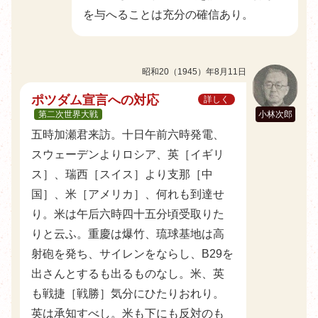
を与へることは充分の確信あり。
昭和20（1945）年8月11日
ポツダム宣言への対応
詳しく
第二次世界大戦
小林次郎
五時加瀬君来訪。十日午前六時発電、
スウェーデンよりロシア、英［イギリ
ス］、瑞西［スイス］より支那［中
国］、米［アメリカ］、何れも到達せ
り。米は午后六時四十五分頃受取りた
りと云ふ。重慶は爆竹、琉球基地は高
射砲を発ち、サイレンをならし、B29を
出さんとするも出るものなし。米、英
も戦捷［戦勝］気分にひたりおれり。
英は承知すべし。米も下にも反対のも