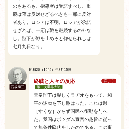
のもあるも、指導者は受諾すべし。重
慶は蒋は反対せざるべきも一部に反対
者あり。ロシアは不明。ロシアが承諾
せざれば、一応は戦を継続するの外な
し。陛下が戦を止めろと仰せられしは
七月九日なり。
昭和20（1945）年8月15日
終戦と人々の反応
詳しく
石坂泰三
第二次世界大戦
天皇陛下は親しくラヂオをもって、和
平の詔勅を下し賜はった。これは尠
［すくな］からず国民へ衝動を与へ
た。我国はポツダム宣言の趣旨に従っ
て無条件降伏をしたのである。この事