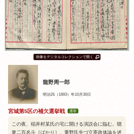
画像をデジタルコレクションで開く
龍野周一郎
明治26（1893）年10月30日
宮城第5区の補欠選挙戦
選挙
この夜、稲井村某氏の宅に開ける演説会に臨む。聴
衆二百名斗［ばかり］、重野氏先づ立憲政体論を述