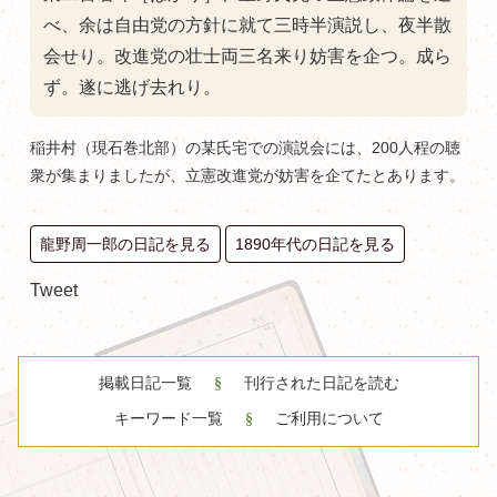
べ、余は自由党の方針に就て三時半演説し、夜半散
会せり。改進党の壮士両三名来り妨害を企つ。成ら
ず。遂に逃げ去れり。
稲井村（現石巻北部）の某氏宅での演説会には、200人程の聴
衆が集まりましたが、立憲改進党が妨害を企てたとあります。
龍野周一郎の日記を見る
1890年代の日記を見る
Tweet
掲載日記一覧
刊行された日記を読む
キーワード一覧
ご利用について