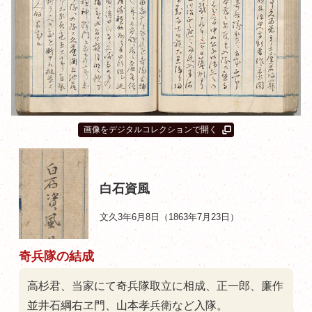
画像をデジタルコレクションで開く
白石資風
文久3年6月8日（1863年7月23日）
奇兵隊の結成
高杉君、当家にて奇兵隊取立に相成、正一郎、廉作
並井石綱右ヱ門、山本孝兵衛など入隊。