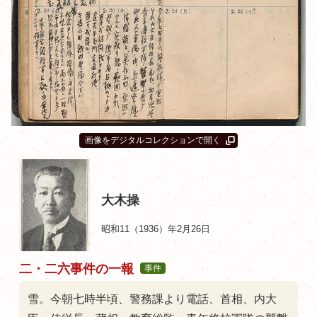
画像をデジタルコレクションで開く
大木操
昭和11（1936）年2月26日
二・二六事件の一報
事件
雪。今朝七時半頃、警務課より電話、首相、内大