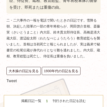
臣、侍従長、蔵相、教育総監、青年将校軍隊の襲撃
を受け、即死または重傷の由。
二・二六事件の一報を電話で聞いたときの日記です。雪降る
朝、決起した陸軍の一部の青年将校らが、岡田啓介首相、斎藤
実（さいとうまこと）内大臣、鈴木貫太郎侍従長、高橋是清大
蔵大臣、渡辺錠太郎（わたなべじょうたろう）教育総監らを襲
いました。首相は当初死亡と報じられましたが、実は義弟で秘
書官の松尾伝蔵が身代わりとなり難を逃れました。内大臣、蔵
相、教育総監は死亡し、侍従長は重傷を負いました。
大木操の日記を見る
1930年代の日記を見る
Tweet
掲載日記一覧
刊行された日記を読む