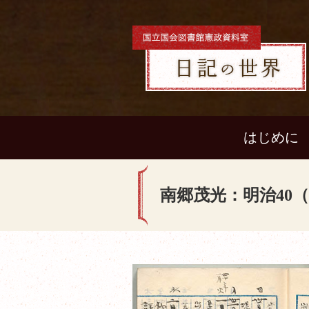
はじめに
南郷茂光：明治40（