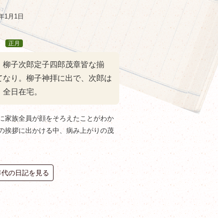
年1月1日
月
正月
。柳子次郎定子四郎茂章皆な揃
てなり。柳子神拝に出で、次郎は
、全日在宅。
に家族全員が顔をそろえたことがわか
の挨拶に出かける中、病み上がりの茂
0年代の日記を見る