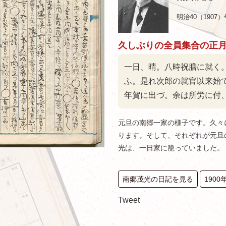
明治40（1907）
久しぶりの全員集合の正
一日、晴。八時祝膳に就く
ふ。是れ次郎の就官以来始
年賀に出づ。余は所労に付
元旦の南郷一家の様子です。久々
ります。そして、それぞれが元旦
光は、一日家に籠っていました。
南郷茂光の日記を見る
190
Tweet