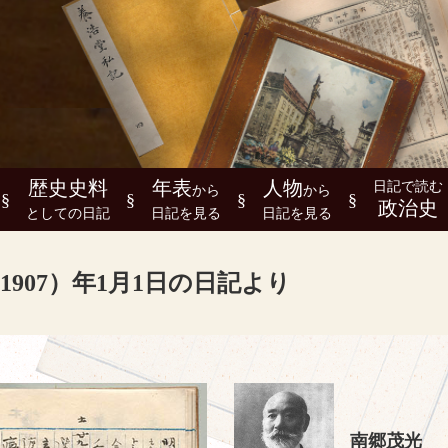
歴史史料
年表
人物
日記で読む
から
から
政治史
としての日記
日記を見る
日記を見る
1907）年1月1日の日記より
南郷茂光