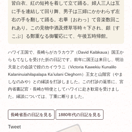
皆白衣、紅の短袴を着して立て踊る。婦人三人は互
に手を連結して回り舞、男子は三婦にかかわらず左
右の手を翻して踊る。右畢［おわっ］て音楽数回こ
れあり。この見物中酒及煙草等時々下され、頗［す
こぶ］る鄭重なる御饗応にて、午後五時帰館。
ハワイ王国で、長崎らがカラカウア（David Kalākaua）国王か
らもてなしを受けた折の日記です。前年に国王は来日し、明治
天皇との会談で姪のカイウラニ（Victoria Kawekiu Kunalilo
Kalaninuiahilapalapa Ka’iulani Cleghorn）王女と山階宮（やま
しなのみや）との縁談を打診しました。この打診の返答に、宮
内省書記官・長崎が特使としてハワイに赴き歓迎を受けまし
た。縁談については、丁重に断りました。
長崎省吾の日記を見る
1880年代の日記を見る
Tweet