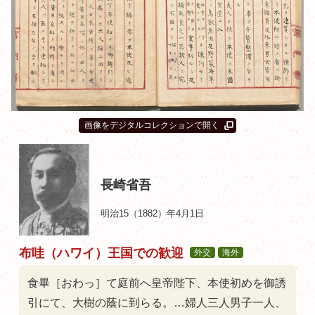
画像をデジタルコレクションで開く
長崎省吾
明治15（1882）年4月1日
布哇（ハワイ）王国での歓迎
外交
海外
食畢［おわっ］て庭前へ皇帝陛下、本使初めを御誘
引にて、大樹の蔭に到らる。…婦人三人男子一人、