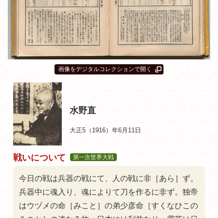
画像をデジタルコレクションで開く
水野直
大正5（1916）年6月11日
戦いについて
第一次世界大戦
今日の戦は兵器の戦にて、人の戦に非［あら］ず。
兵器中に魂入り、魂によりて刀を作るに非ず。独帝
はウヅメの命［みこと］の弟少彦命［すくなひこの