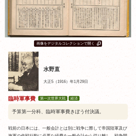
画像をデジタルコレクションで開く
水野直
大正5（1916）年1月29日
臨時軍事費
第一次世界大戦
経済
予算第一分科、臨時軍事費きぼう付決議。
戦前の日本には、一般会計とは別に戦争に際して帝国陸軍及び
海軍の作戦行動に必要な経費を一般会計から切り離し、戦争開