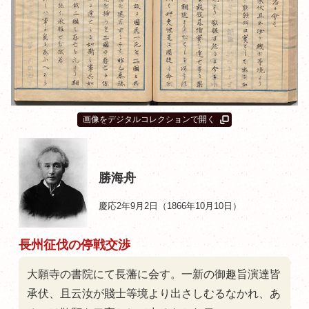
画像をデジタルコレクションで開く
勝海舟
慶応2年9月2日（1866年10月10日）
長州征伐の停戦交渉
大願寺の書院にて長藩に会す。一新の御趣旨演達皆
承伏、且云汝が賤士等境より出さしむるなかれ、あ