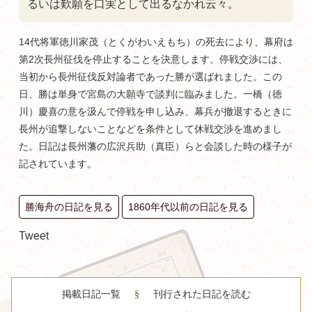
るいは歎願を口実として出るなかれ云々。
14代将軍徳川家茂（とくがわいえもち）の死去により、幕府は
第2次長州征伐を停止することを決意します。停戦交渉には、
当初から長州征伐反対論者であった勝が選ばれました。この
日、勝は単身で宮島の大願寺で談判に臨みました。一橋（徳
川）慶喜の意を汲んで停戦を申し込み、幕兵が撤退するときに
長州が追撃しないことなどを条件として休戦交渉を進めまし
た。日記は長州藩の広沢兵助（真臣）らと会談した時の様子が
記されています。
勝海舟の日記を見る
1860年代以前の日記を見る
Tweet
掲載日記一覧
刊行された日記を読む