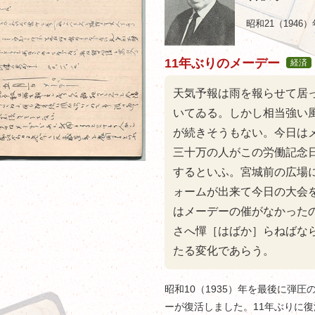
昭和21（1946）
11年ぶりのメーデー
経済
天気予報は雨を報らせて居
いてゐる。しかし相当強い
が続きそうもない。今日は
三十万の人がこの労働記念
するといふ。宮城前の広場
ォームが出来て今日の大会
はメーデーの催がなかった
さへ憚［はばか］らねばな
たる変化であらう。
昭和10（1935）年を最後に弾
ーが復活しました。11年ぶりに復