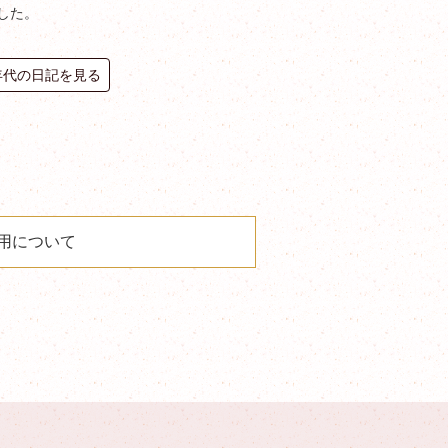
した。
0年代の日記を見る
用について