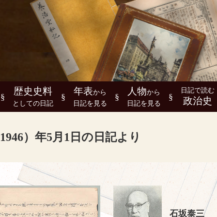
歴史史料
年表
人物
日記で読む
から
から
政治史
としての日記
日記を見る
日記を見る
1946）年5月1日の日記より
石坂泰三