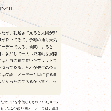
年5月1日
ったが、朝起きて見ると太陽が輝
風が吹いてゐて、予報の通り天気
メーデーである。新聞によると、
日に参加して一大示威運動を展開
には紅白の布で巻いたプラットフ
を待ってゐる。それが去年の今日
のは勿論、メーデーと口にする事
らなかったのであるから驚く。何
圧のため中止を余儀なくされていたメーデ
活したこの第17回メーデーでは、皇居