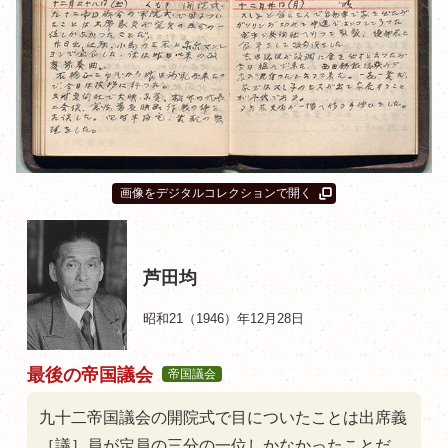
画像をデジタルコレクションで開く
芦田均
昭和21（1946）年12月28日
最後の帝国議会
帝国議会
九十二帝国議会の開院式で目についたことは出席義
［議］員が定員の三分の一位しかなかったことだ。