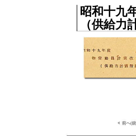
昭和十九
（供給力
前へ(