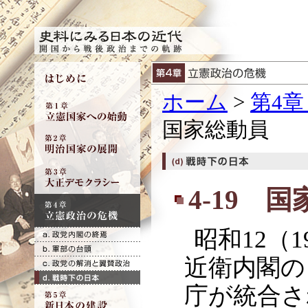
ホーム
>
第4章
国家総動員
4-19 
昭和12（1
近衛内閣の
庁が統合さ