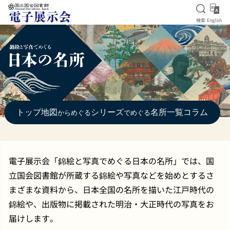
検索を
Eng
検索
English
本文へ移動
トップ
地図
シリーズ
名所一覧
コラム
からめぐる
でめぐる
電子展示会「錦絵と写真でめぐる日本の名所」では、国
立国会図書館が所蔵する錦絵や写真などを始めとするさ
まざまな資料から、日本全国の名所を描いた江戸時代の
錦絵や、出版物に掲載された明治・大正時代の写真をお
届けします。