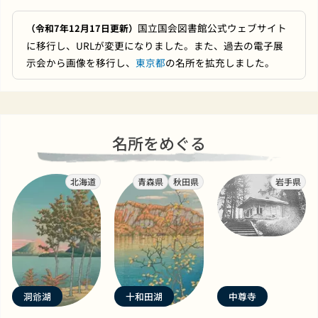
国立国会図書館公式ウェブサイト
（令和7年12月17日更新）
に移行し、URLが変更になりました。また、過去の電子展
示会から画像を移行し、
東京都
の名所を拡充しました。
名所をめぐる
北海道
青森県
秋田県
岩手県
洞爺湖
十和田湖
中尊寺