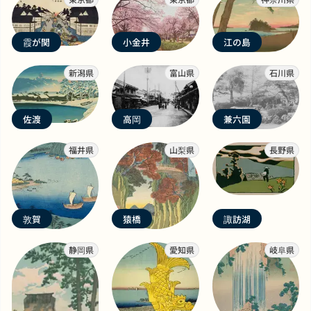
霞が関
小金井
江の島
新潟県
富山県
石川県
佐渡
高岡
兼六園
福井県
山梨県
長野県
敦賀
猿橋
諏訪湖
静岡県
愛知県
岐阜県