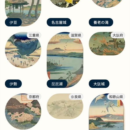
伊豆
名古屋城
養老の滝
三重県
滋賀県
大阪府
伊勢
琵琶湖
大阪城
京都府
奈良県
和歌山県