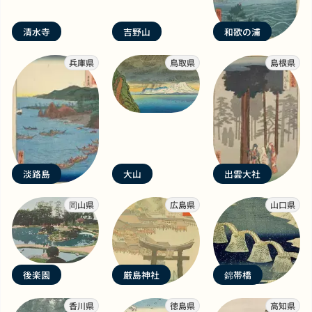
清水寺
吉野山
和歌の浦
兵庫県
鳥取県
島根県
淡路島
大山
出雲大社
岡山県
広島県
山口県
後楽園
厳島神社
錦帯橋
香川県
徳島県
高知県