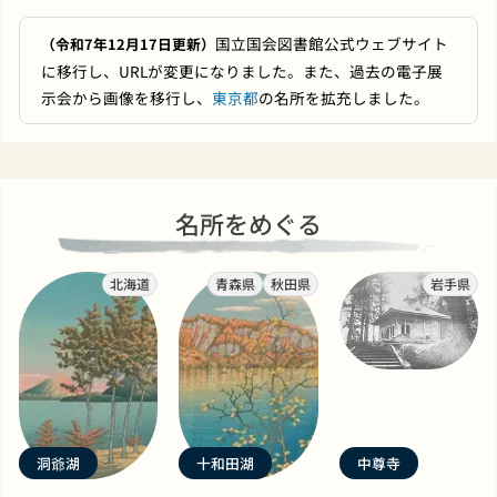
国立国会図書館公式ウェブサイト
（令和7年12月17日更新）
に移行し、URLが変更になりました。また、過去の電子展
示会から画像を移行し、
東京都
の名所を拡充しました。
名所をめぐる
北海道
青森県
秋田県
岩手県
洞爺湖
十和田湖
中尊寺