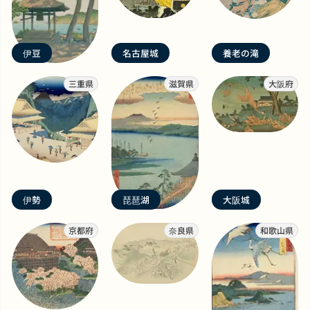
伊豆
名古屋城
養老の滝
三重県
滋賀県
大阪府
伊勢
琵琶湖
大阪城
京都府
奈良県
和歌山県