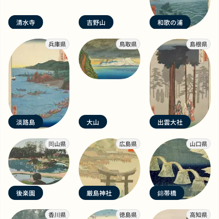
清水寺
吉野山
和歌の浦
兵庫県
鳥取県
島根県
淡路島
大山
出雲大社
岡山県
広島県
山口県
後楽園
厳島神社
錦帯橋
香川県
徳島県
高知県