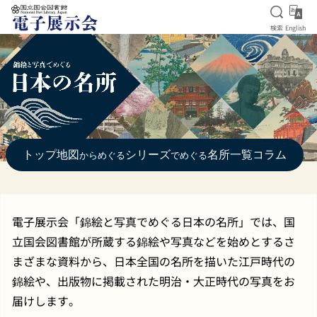
検索を
Eng
検索
English
本文へ移動
トップ
地図
シリーズ
名所一覧
コラム
からめぐる
でめぐる
電子展示会「錦絵と写真でめぐる日本の名所」では、国
立国会図書館が所蔵する錦絵や写真などを始めとするさ
まざまな資料から、日本全国の名所を描いた江戸時代の
錦絵や、出版物に掲載された明治・大正時代の写真をお
届けします。