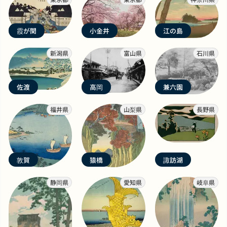
霞が関
小金井
江の島
新潟県
富山県
石川県
佐渡
高岡
兼六園
福井県
山梨県
長野県
敦賀
猿橋
諏訪湖
静岡県
愛知県
岐阜県