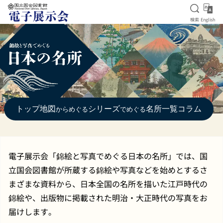
検索を
Eng
検索
English
本文へ移動
トップ
地図
シリーズ
名所一覧
コラム
からめぐる
でめぐる
電子展示会「錦絵と写真でめぐる日本の名所」では、国
立国会図書館が所蔵する錦絵や写真などを始めとするさ
まざまな資料から、日本全国の名所を描いた江戸時代の
錦絵や、出版物に掲載された明治・大正時代の写真をお
届けします。