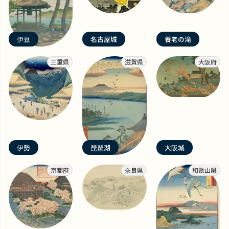
伊豆
名古屋城
養老の滝
三重県
滋賀県
大阪府
伊勢
琵琶湖
大阪城
京都府
奈良県
和歌山県