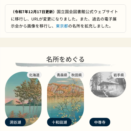
国立国会図書館公式ウェブサイト
（令和7年12月17日更新）
に移行し、URLが変更になりました。また、過去の電子展
示会から画像を移行し、
東京都
の名所を拡充しました。
名所をめぐる
北海道
青森県
秋田県
岩手県
洞爺湖
十和田湖
中尊寺