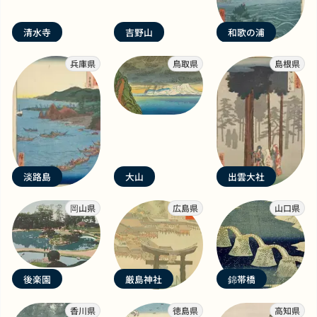
清水寺
吉野山
和歌の浦
兵庫県
鳥取県
島根県
淡路島
大山
出雲大社
岡山県
広島県
山口県
後楽園
厳島神社
錦帯橋
香川県
徳島県
高知県