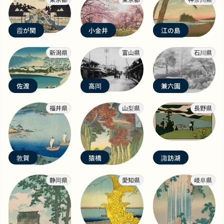
霞が関
小金井
江の島
新潟県
富山県
石川県
佐渡
高岡
兼六園
福井県
山梨県
長野県
敦賀
猿橋
諏訪湖
静岡県
愛知県
岐阜県