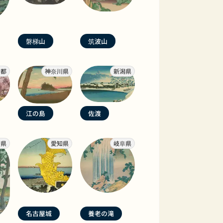
磐梯山
筑波山
京都
神奈川県
新潟県
江の島
佐渡
岡県
愛知県
岐阜県
名古屋城
養老の滝