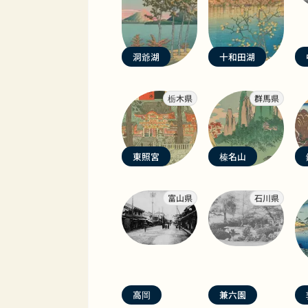
洞爺湖
十和田湖
栃木県
群馬県
東照宮
榛名山
富山県
石川県
高岡
兼六園