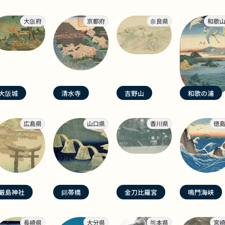
大阪府
京都府
奈良県
和歌
大阪城
清水寺
吉野山
和歌の浦
広島県
山口県
香川県
徳
厳島神社
錦帯橋
金刀比羅宮
鳴門海峡
長崎県
大分県
熊本県
宮