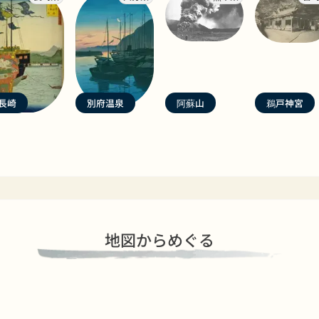
長崎
別府温泉
阿蘇山
鵜戸神宮
地図からめぐる