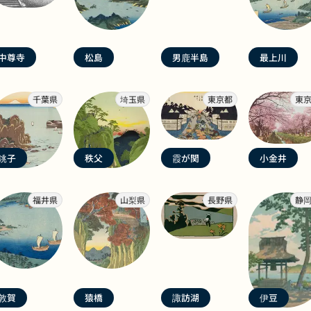
中尊寺
松島
男鹿半島
最上川
千葉県
埼玉県
東京都
東
銚子
秩父
霞が関
小金井
福井県
山梨県
長野県
静
敦賀
猿橋
諏訪湖
伊豆