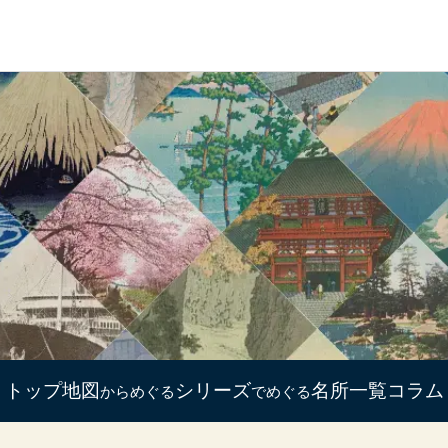
トップ
地図
シリーズ
名所一覧
コラム
からめぐる
でめぐる