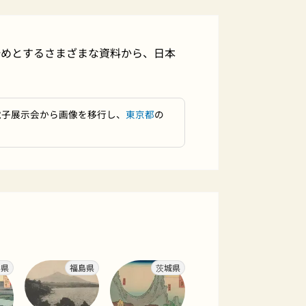
始めとするさまざまな資料から、日本
。
電子展示会から画像を移行し、
東京都
の
形県
福島県
茨城県