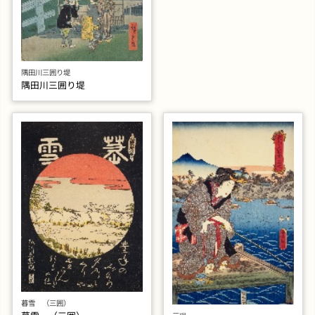
隅田川三囲り堤
隅田川三囲り堤
暮雪 （三囲）