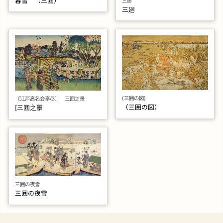
暮雪 （三囲）
三廻
三廻
(三囲の図)
〔江戸高名会亭尽〕 三囲之景
（三囲の図）
[三囲之景
三囲の夜雪
三囲の夜雪