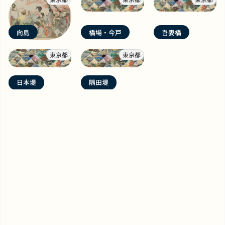
向島
橋場・今戸
吾妻橋
東京都
東京都
日本堤
隅田堤