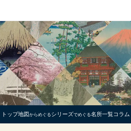
トップ
地図
シリーズ
名所一覧
コラム
からめぐる
でめぐる