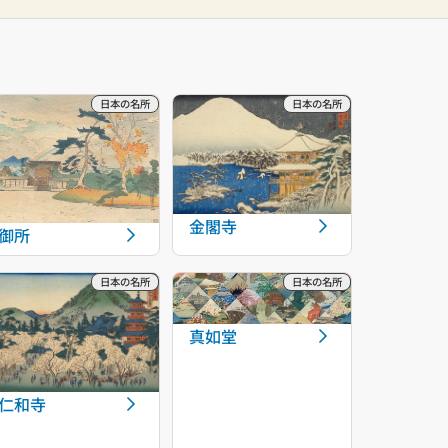
金閣寺
御所
真如堂
仁和寺