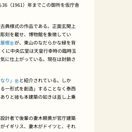
36（1961）年までこの御所を仮庁舎
い古典様式の作品である。正面玄関上
の彫刻を載せ、博物館を象徴してい
ド屋根
が、東山のなだらかな緑を背
とくに中央広堂は天皇行幸時の臨時玉
囲気に仕上がっている。現在は封鎖さ
造なり」
と紹介されている。しか
たる一形式を創造」することなく泰西
多ありと雖も本建築の如きは蓋し上乗
。
の設計者で後輩の妻木頼黄が官庁建築
野がイギリス、妻木がドイツと、それ