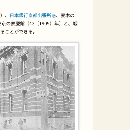
島
）、
日本銀行京都出張所
、妻木の
の表慶館（42（1909）年）と、戦
見ることができる。