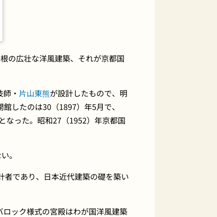
屋根の広壮な洋風建築、それが京都国
技師・
片山東熊
が設計したもので、明
館したのは30（1897）年5月で、
となった。昭和27（1952）年京都国
ない。
計者であり、日本近代建築の礎を築い
バロック様式の宮殿はわが国洋風建築