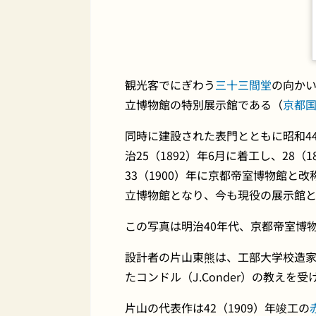
観光客でにぎわう
三十三間堂
の向か
立博物館の特別展示館である（
京都
同時に建設された表門とともに昭和4
治25（1892）年6月に着工し、28
33（1900）年に京都帝室博物館と改
立博物館となり、今も現役の展示館
この写真は明治40年代、京都帝室博
設計者の片山東熊は、工部大学校造家
たコンドル（J.Conder）の教えを
片山の代表作は42（1909）年竣工の