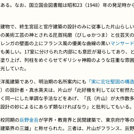
る。なお、国立国会図書館は昭和23（1948）年の発足時から
な建物で、終生宮廷と官庁建築の設計のみに従事した片山らし
界の美術工芸の神とされる毘首羯磨（びしゅかつま）と伎芸天
赤レンガの壁面の上にフランス風の優美な曲線の黒い
マンサー
も美しい。17室に分けられた内部にも意匠が凝らしてあり、
で塗り上げ、列柱をめぐらせてギリシャ神殿のような荘重な雰
採光していた。
治洋風建築であり、明治期の名所案内にも
「実に宏壮堅固の構
館
）の設計者・真水英夫は、片山が「此好機を利して以て斬然
全く同一にした単調な手法などをあげ、「氏（片山）が大作数
は設計の妙によるにあらず類なければなり」と批判してもいる
学校同期の
辰野金吾
が学界・教育界と民間建築で、東京府庁等
治建築界の三雄」と称せられた。三者は、片山がフランス、辰