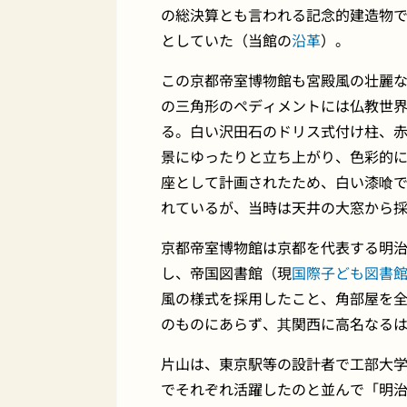
の総決算とも言われる記念的建造物であ
としていた（当館の
沿革
）。
この京都帝室博物館も宮殿風の壮麗
の三角形のペディメントには仏教世
る。白い沢田石のドリス式付け柱、
景にゆったりと立ち上がり、色彩的に
座として計画されたため、白い漆喰
れているが、当時は天井の大窓から
京都帝室博物館は京都を代表する明
し、帝国図書館（現
国際子ども図書
風の様式を採用したこと、角部屋を
のものにあらず、其関西に高名なる
片山は、東京駅等の設計者で工部大
でそれぞれ活躍したのと並んで「明