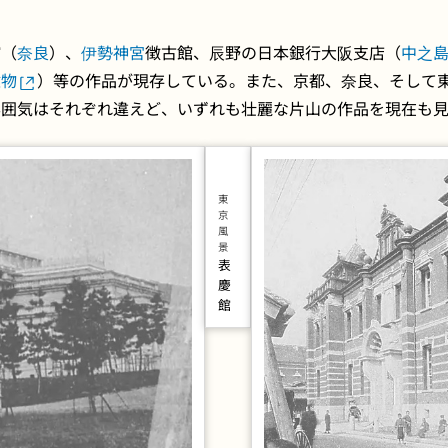
館（
奈良
）、
伊勢神宮
徴古館、辰野の日本銀行大阪支店（
中之
建物
）等の作品が現存している。また、京都、奈良、そして東京
雰囲気はそれぞれ違えど、いずれも壮麗な片山の作品を現在も
東
京
風
景
表
慶
館