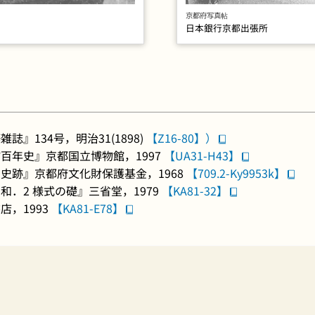
京都府写真帖
日本銀行京都出張所
』134号，明治31(1898)
【Z16-80】）
百年史』京都国立博物館，1997
【UA31-H43】
史跡』京都府文化財保護基金，1968
【709.2-Ky9953k】
．2 様式の礎』三省堂，1979
【KA81-32】
，1993
【KA81-E78】