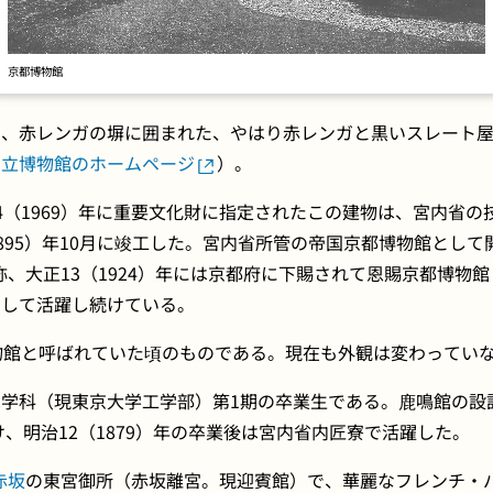
京都博物館
い、赤レンガの塀に囲まれた、やはり赤レンガと黒いスレート
国立博物館のホームページ
）。
4（1969）年に重要文化財に指定されたこの建物は、宮内省の
（1895）年10月に竣工した。宮内省所管の帝国京都博物館として開
称、大正13（1924）年には京都府に下賜されて恩賜京都博物館
として活躍し続けている。
物館と呼ばれていた頃のものである。現在も外観は変わってい
学科（現東京大学工学部）第1期の卒業生である。鹿鳴館の設
受け、明治12（1879）年の卒業後は宮内省内匠寮で活躍した。
赤坂
の東宮御所（赤坂離宮。現迎賓館）で、華麗なフレンチ・