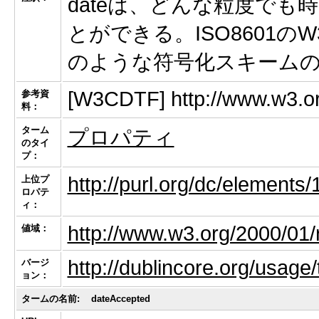
dateは、どんな粒度で
とができる。ISO8601のW
のような符号化スキーム
[W3CDTF] http://www.w3.o
参考資
料：
ターム
プロパティ
のタイ
プ：
http://purl.org/dc/elements/
上位プ
ロパテ
ィ：
http://www.w3.org/2000/01/
値域：
http://dublincore.org/usage
バージ
ョン：
タームの名前:
dateAccepted