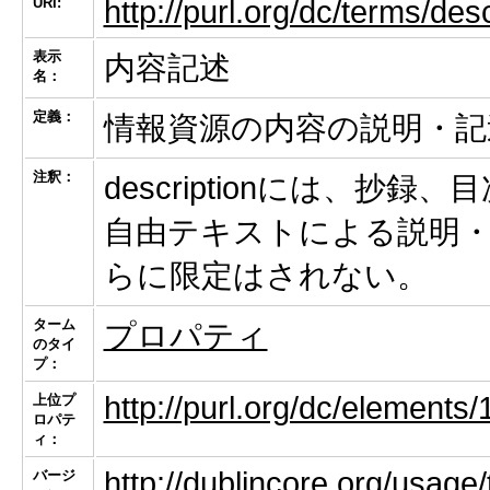
URI:
http://purl.org/dc/terms/desc
表示
内容記述
名：
定義：
情報資源の内容の説明・記
注釈：
descriptionには、
自由テキストによる説明
らに限定はされない。
ターム
プロパティ
のタイ
プ：
http://purl.org/dc/elements/
上位プ
ロパテ
ィ：
http://dublincore.org/usage
バージ