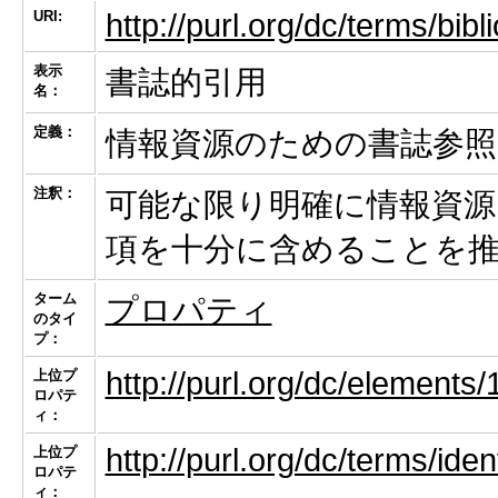
URI:
http://purl.org/dc/terms/bibl
表示
書誌的引用
名：
定義：
情報資源のための書誌参照（bibli
注釈：
可能な限り明確に情報資源
項を十分に含めることを
ターム
プロパティ
のタイ
プ：
http://purl.org/dc/elements/1
上位プ
ロパテ
ィ：
http://purl.org/dc/terms/ident
上位プ
ロパテ
ィ：