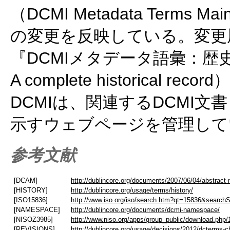
（DCMI Metadata Terms Mai
の変更を反映している。変更
『DCMIメタデータ語彙：歴史の全記
A complete historical record
DCMIは、関連するDCMI
示すウェブページを管理して
参考文献
[DCAM]
http://dublincore.org/documents/2007/06/04/abstract-
[HISTORY]
http://dublincore.org/usage/terms/history/
[ISO15836]
http://www.iso.org/iso/search.htm?qt=15836&searc
[NAMESPACE]
http://dublincore.org/documents/dcmi-namespace/
[NISOZ3985]
http://www.niso.org/apps/group_public/download.php
[REVISIONS]
http://dublincore.org/usage/decisions/2012/dcterms-