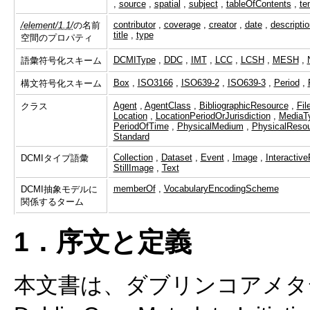
,
source
,
spatial
,
subject
,
tableOfContents
,
te
contributor
,
coverage
,
creator
,
date
,
descriptio
/element/1.1/
の名前
title
,
type
空間のプロパティ
DCMIType
,
DDC
,
IMT
,
LCC
,
LCSH
,
MESH
,
語彙符号化スキーム
Box
,
ISO3166
,
ISO639-2
,
ISO639-3
,
Period
,
構文符号化スキーム
Agent
,
AgentClass
,
BibliographicResource
,
Fil
クラス
Location
,
LocationPeriodOrJurisdiction
,
MediaT
PeriodOfTime
,
PhysicalMedium
,
PhysicalReso
Standard
Collection
,
Dataset
,
Event
,
Image
,
Interactiv
DCMIタイプ語彙
StillImage
,
Text
memberOf
,
VocabularyEncodingScheme
DCMI抽象モデルに
関係するターム
1．序文と定義
本文書は、ダブリンコアメタデ