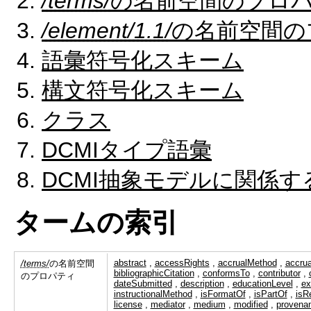
/terms/
の名前空間のプロ
/element/1.1/
の名前空間の
語彙符号化スキーム
構文符号化スキーム
クラス
DCMIタイプ語彙
DCMI抽象モデルに関係す
タームの索引
abstract
,
accessRights
,
accrualMethod
,
accrua
/terms/
の名前空間
bibliographicCitation
,
conformsTo
,
contributor
,
のプロパティ
dateSubmitted
,
description
,
educationLevel
,
ex
instructionalMethod
,
isFormatOf
,
isPartOf
,
isR
license
,
mediator
,
medium
,
modified
,
provena