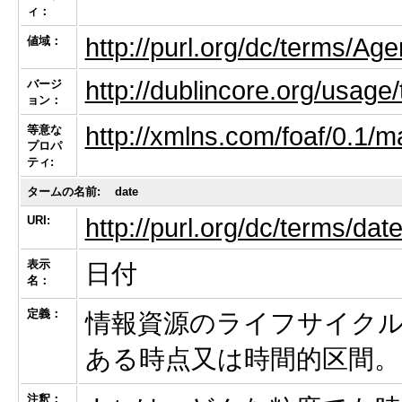
ィ：
http://purl.org/dc/terms/Age
値域：
http://dublincore.org/usage
バージ
ョン：
http://xmlns.com/foaf/0.1/m
等意な
プロパ
ティ:
タームの名前:
date
URI:
http://purl.org/dc/terms/dat
表示
日付
名：
定義：
情報資源のライフサイク
ある時点又は時間的区間。
注釈：