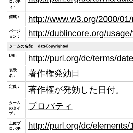
ロパテ
ィ：
http://www.w3.org/2000/01/
値域：
http://dublincore.org/usag
バージ
ョン：
タームの名前:
dateCopyrighted
URI:
http://purl.org/dc/terms/da
表示
著作権発効日
名：
定義：
著作権が発効した日付。
ターム
プロパティ
のタイ
プ：
http://purl.org/dc/elements/
上位プ
ロパテ