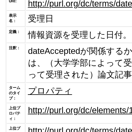
URI:
http://purl.org/dc/terms/da
表示
受理日
名：
定義：
情報資源を受理した日付。
注釈：
dateAcceptedが関
は、（大学学部によって受
って受理された）論文記
ターム
プロパティ
のタイ
プ：
http://purl.org/dc/elements/
上位プ
ロパテ
ィ：
http://purl.org/dc/terms/dat
上位プ