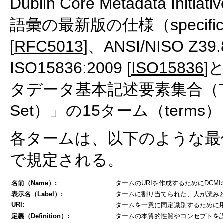
Dublin Core Metadata 
語彙の最新版の仕様（specifica
[
RFC5013
]、ANSI/NISO Z39.8
ISO15836:2009 [
ISO15836
]
タデータ基本記述要素集合（The Dub
Set）」の15ターム（term
各タームは、以下のような最低限の属
で規定される。
名前（Name）:
タームのURIを作成するためにDCM
表示名（Label）:
タームに割り当てられた、人が読み
URI:
タームを一意に同定識別するために用
定義（Definition）:
タームの本質的性質やコンセプトを