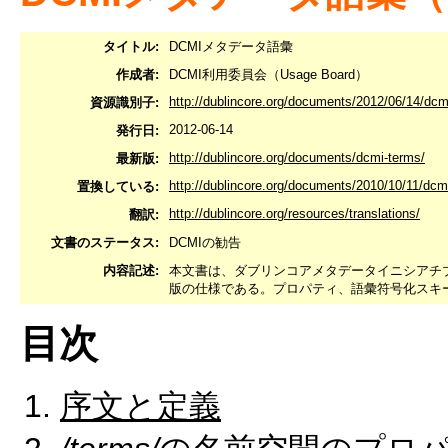
タイトル:
DCMIメタデータ語彙
作成者:
DCMI利用委員会（Usage Board）
http://dublincore.org/documents/2012/06/14/dcm
資源識別子:
2012-06-14
発行日:
http://dublincore.org/documents/dcmi-terms/
最新版:
http://dublincore.org/documents/2010/10/11/dcm
置換している:
http://dublincore.org/resources/translations/
翻訳:
文書のステータス:
DCMIの勧告
内容記述:
本文書は、ダブリンコアメタデータイニシアチブ（DCMI:
版の仕様である。プロパティ、語彙符号化スキ
目次
序文と定義