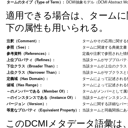
タームのタイプ（Type of Term）:
DCMI抽象モデル（DCMI Abstract Mo
適用できる場合は、タームに
下の属性も用いられる。
注釈（Comment）:
タームやその応用に関する
参照（See）:
タームに関連する典拠文書（author
参考資料（References）:
定義や注釈で参照された情
上位プロパティ（Refines）:
当該タームがサブプロパテ
下位クラス（Broader Than）:
当該タームが上位のクラス（S
上位クラス（Narrower Than）:
当該タームがサブクラスと
定義域（Has Domain）:
タームによって記述される
値域（Has Range）:
タームによって記述される値
～のメンバーである（Member Of）:
タームがメンバーとして属
～のインスタンスである（Instance Of）:
当該タームがインスタンス
バージョン（Version）:
タームに関する詳細なバー
等意なプロパティ（Equivalent Property）:
当該タームと同義関係にあ
このDCMIメタデータ語彙は