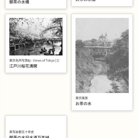
御茶の水橋
東京名所写真帖 : Views of Tokyo [1]
江戸川桜花満開
東京風景
お茶の水
実写奠都五十年史
御茶の水旧水道万年樋