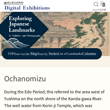
Open S
日
Search
日本語
Jump to main content
Map
Series
Columns
TOP
List of Landmarks
Tour via the
Tour by
Ochanomizu
During the Edo Period, this referred to the area west of
Yushima on the north shore of the Kanda-gawa River.
The well water from Korin-ji Temple, which was