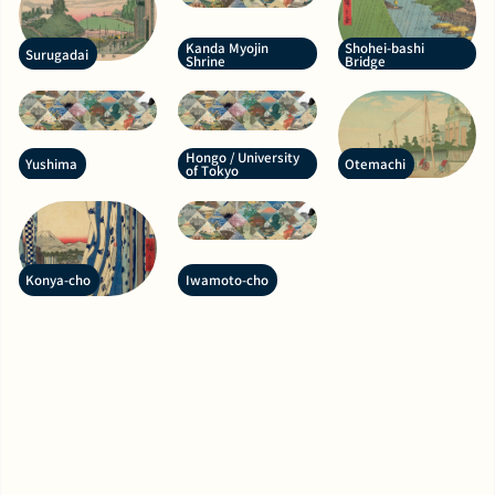
Kanda Myojin
Shohei-bashi
Surugadai
Shrine
Bridge
Hongo / University
Yushima
Otemachi
of Tokyo
Konya-cho
Iwamoto-cho