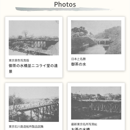
Photos
日本之名勝
東京景色写真版
御茶の水
御茶の水橋並ニコライ堂の遠
景
最新東京名所写真帖
東京石川島造船所製品図集
お茶の水橋