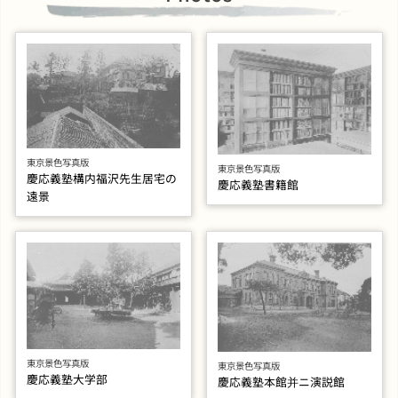
東京景色写真版
東京景色写真版
慶応義塾構内福沢先生居宅の
慶応義塾書籍館
遠景
東京景色写真版
東京景色写真版
慶応義塾大学部
慶応義塾本館并ニ演説館