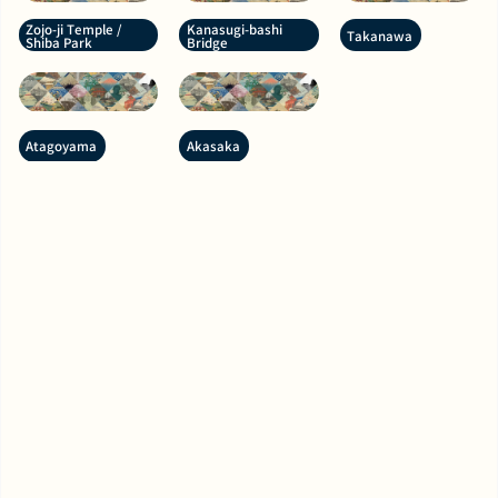
Zojo-ji Temple /
Kanasugi-bashi
Takanawa
Shiba Park
Bridge
Atagoyama
Akasaka