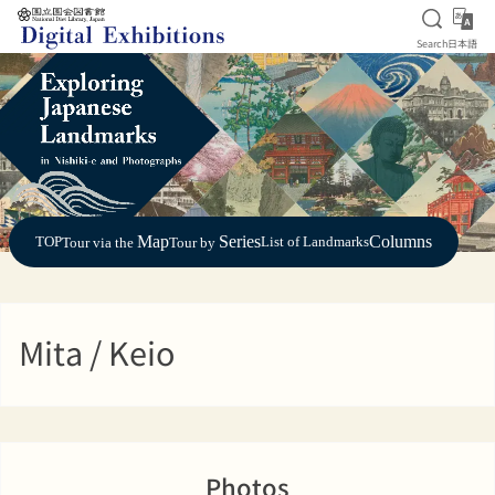
Open S
日
Search
日本語
Jump to main content
Map
Series
Columns
TOP
List of Landmarks
Tour via the
Tour by
Mita / Keio
Photos