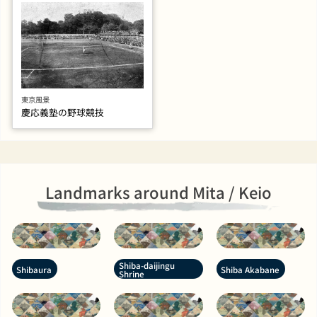
東京風景
慶応義塾の野球競技
Landmarks around Mita / Keio
Shiba-daijingu
Shibaura
Shiba Akabane
Shrine