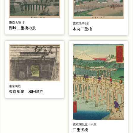
東京名所 [5]
東京名所 [9]
御城二重橋の景
本丸二重櫓
東京風景
東京風景 和田倉門
東京開化三十六景
二重御橋