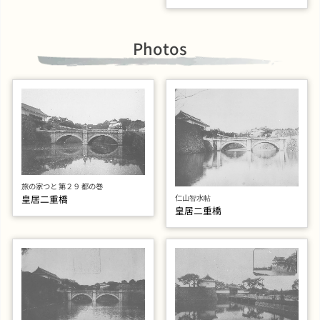
Photos
旅の家つと 第２９ 都の巻
皇居二重橋
仁山智水帖
皇居二重橋