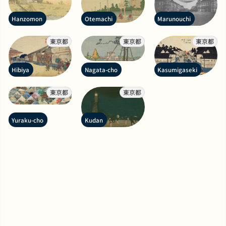
Hanzomon
Otemachi
Marunouchi
東京都
東京都
東京都
Hibiya
Nagata-cho
Kasumigaseki
東京都
東京都
Yuraku-cho
Kudan