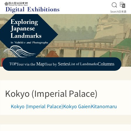
Open S
日
Search
日本語
Jump to main content
Map
Series
Columns
TOP
List of Landmarks
Tour via the
Tour by
Kokyo (Imperial Palace)
Kokyo (Imperial Palace)
Kokyo Gaien
Kitanomaru