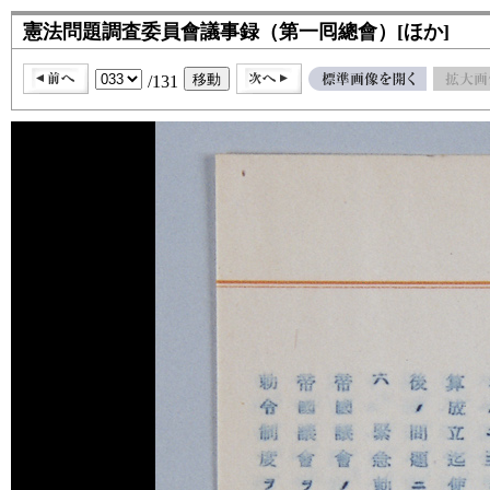
憲法問題調査委員會議事録（第一囘總會）[ほか]
/131