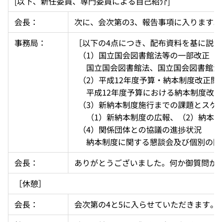
[以下、新任委員、専門委員による自己紹介]
会長：
次に、会次第の3、報告事項に入ります
事務局：
［以下の4点につき、配布資料を基に説明
  （1）国立国会図書館法等の一部改正 
  　国立国会図書館法、国立国会図書館
  （2）平成12年度予算・納本制度改正関
  　平成12年度予算における納本制度改
  （3）新納本制度施行までの課題とスケ
  　（1）新納本制度の広報、（2）納
  （4）関係団体との協議の進捗状況 
  　納本制度に関する懇談会及び個別の
会長：
ありがとうございました。何か御質問が
［休憩］
会長：
会次第の4と5に入らせていただきます