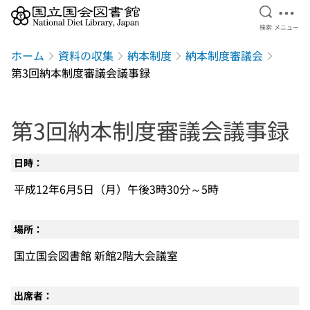
検索を開
メニ
検索
メニュー
本文へ移動
ホーム
資料の収集
納本制度
納本制度審議会
第3回納本制度審議会議事録
第3回納本制度審議会議事録
日時：
平成12年6月5日（月）午後3時30分～5時
場所：
国立国会図書館 新館2階大会議室
出席者：