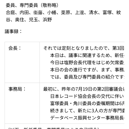
委員、専門委員（敬称略）
合庭、内田、衞藤、小幡、栗原、上瀧、清水、富塚、紋
谷、奥住、児玉、浜野
議事録：
会長：
それでは定刻となりましたので、第3回納
  　本日は、議事に関連するため、新任
  　今日は塩野会長代理をはじめ欠席
  　本日の会の進行ですが、まず、事
  　では、委員及び専門委員の紹介です
事務局：
最初に、昨年の7月19日の第2回審議会
  　日本レコード協会会長の交代に伴
  　富塚委員・角川委員の委嘱期間は6月
  　続きまして、新たに3人の方が専門
  　データベース振興センター事務局