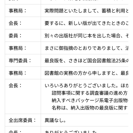
事務局：
実際問題といたしまして、蓄積と利用と
会長：
要するに、新しい版が出てきたときのこ
委員：
別々の出版社が同じ本を出した場合、そ
事務局：
まさに御指摘のとおりでありまして、法
専門委員：
最良版を、さきほど国会図書館法25条
事務局：
図書館の実務の方から申しますと、最良
会長：
いろいろありがとうございました。ほか
  　諮問事項に関する調査審議の進め方
  　納入すべきパッケージ系電子出版
  　名称は、納入出版物の最良版に関
全出席委員：
異議なし。
会長：
ありがとうございました。 