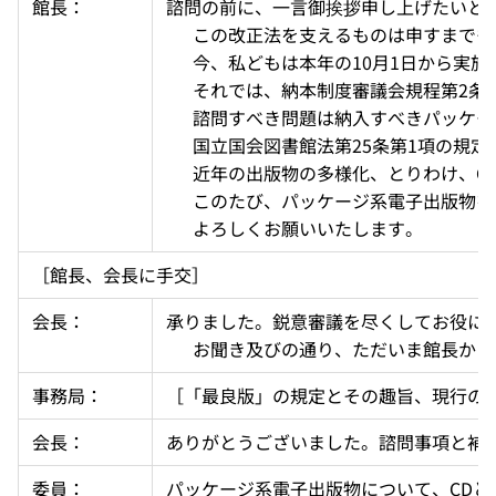
館長：
諮問の前に、一言御挨拶申し上げたいと
  　この改正法を支えるものは申すま
  　今、私どもは本年の10月1日か
  　それでは、納本制度審議会規程第2
  　諮問すべき問題は納入すべきパッ
  　国立国会図書館法第25条第1項
  　近年の出版物の多様化、とりわけ、
  　このたび、パッケージ系電子出版
  　よろしくお願いいたします。
［館長、会長に手交］
会長：
承りました。鋭意審議を尽くしてお役に
  　お聞き及びの通り、ただいま館長
事務局：
［「最良版」の規定とその趣旨、現行の「
会長：
ありがとうございました。諮問事項と補
委員：
パッケージ系電子出版物について、CD