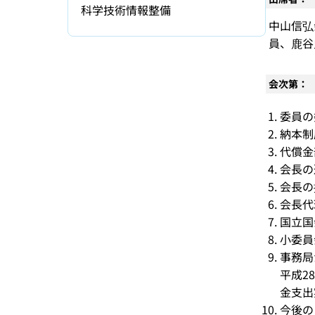
科学技術情報整備
中山信弘
員、鹿谷
会次第：
委員の
納本制
代償金
会長の
会長の
会長代
国立国
小委員
事務局
平成2
金支出
今後の