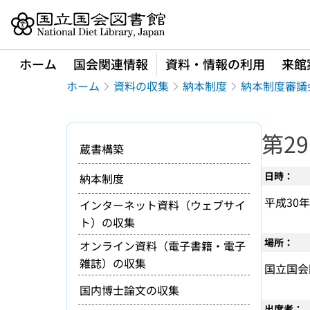
本文へ移動
ホーム
国会関連情報
資料・情報の利用
来館
ホーム
資料の収集
納本制度
納本制度審議
第2
蔵書構築
日時：
納本制度
平成30年
インターネット資料（ウェブサイ
ト）の収集
場所：
オンライン資料（電子書籍・電子
雑誌）の収集
国立国会
国内博士論文の収集
出席者：